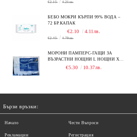
€2.15
4.21лв.
БЕБО МОКРИ КЪРПИ 99% ВОДА –
72 БР.КАПАК
€2.10
4.11лв.
€2.45
4.79лв.
МОРОНИ ПАМПЕРС-ГАЩИ ЗА
ВЪЗРАСТНИ НОЩНИ L НОЩНИ X
10БР.
€5.30
10.37лв.
Бързи връзки:
Начало
Чести Въпроси
Рекламации
Регистрация