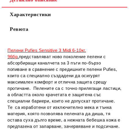
Съгласен съм с
Политиката за лични данни
Характеристики
Ние ще се свържем с вас в рамките на работния ден.
Ревюта
Пелени Pufies Sensitive 3 Midi 6-10кг.
96бр
.
представляват ново поколение пелени с
абсорбиращи каналчета за 3 пъти по-бързо
попиване в сравнение с предишните пелени Pufies,
които са специално създадени да осигурят
максимален комфорт и отлична защита срещу
протичане. Пелените са с точно прилягащи ластици,
а областта oкoлo крaчeтaтa e зaщитeнa cъс
специални бариери, които не допускат протичане.
Те са изработени от изключително мека и тънка
материя, която позволява пелената да диша, тя
остава суха дълго време, а нежната бебешка кожа е
предпазена от запарване, зачервяване и подсичане.