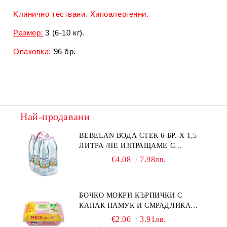
Kлиничнo тecтвaни. Xипoaлepгeнни.
Размер:
3 (6-10 кг).
Опаковка
:
96 бр.
Най-продавани
BEBELAN ВОДА СТЕК 6 БР. Х 1,5
ЛИТРА /НЕ ИЗПРАЩАМЕ С
КУРИЕР/
€4.08
7.98лв.
БОЧКО МОКРИ КЪРПИЧКИ С
КАПАК ПАМУК И СМРАДЛИКА
120БР.
€2.00
3.91лв.