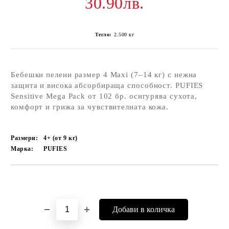
30.90лв.
Тегло:
2.500
кг
Бебешки пелени размер 4 Maxi (7–14 кг) с нежна
защита и висока абсорбираща способност. PUFIES
Sensitive Mega Pack от 102 бр. осигурява сухота,
комфорт и грижа за чувствителната кожа.
Размери:
4+ (от 9 кг)
Марка:
PUFIES
Добави в желани