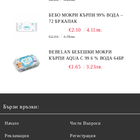
БЕБО МОКРИ КЪРПИ 99% ВОДА –
72 БР.КАПАК
€2.10
4.11лв.
€2.45
4.79лв.
BEBELAN БЕБЕШКИ МОКРИ
КЪРПИ AQUA С 99.6 % ВОДА 64БР.
€1.65
3.23лв.
Бързи връзки:
Начало
Чести Въпроси
Рекламации
Регистрация