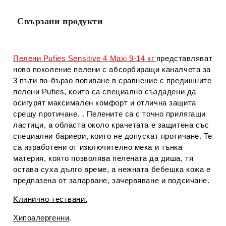
Свързани продукти
Пелени Pufies Sensitive 4 Maxi 9-14 кг
представляват
ново поколение пелени с абсорбиращи каналчета за
3 пъти по-бързо попиване в сравнение с предишните
пелени Pufies, които са специално създадени да
осигурят максимален комфорт и отлична защита
срещу протичане. . Пелените са с точно прилягащи
ластици, а областа oкoлo крaчeтaтa e зaщитeнa cъс
специални бариери, които не допускат протичане. Те
са изработени от изключително мека и тънка
материя, която позволява пелената да диша, тя
остава суха дълго време, а нежната бебешка кожа е
предпазена от запарване, зачервяване и подсичане.
Kлиничнo тecтвaни.
Xипoaлepгeнни
.