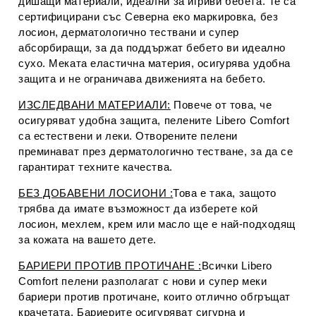
дишащи материали, идеални за игриви бебета. Те са
сертифицирани със Северна еко маркировка, без
лосион, дерматологично тествани и супер
абсорбиращи, за да поддържат бебето ви идеално
сухо. Меката еластична материя, осигурява удобна
защита и не ограничава движенията на бебето.
ИЗСЛЕДВАНИ МАТЕРИАЛИ:
Повече от това, че
осигуряват удобна защита, пелените Libero Comfort
са естествени и леки. Отворените пелени
преминават през дерматологично тестване, за да се
гарантират техните качества.
БЕЗ ДОБАВЕНИ ЛОСИОНИ :
Това е така, защото
трябва да имате възможност да изберете кой
лосион, мехлем, крем или масло ще е най-подходящ
за кожата на вашето дете.
БАРИЕРИ ПРОТИВ ПРОТИЧАНЕ :
Всички Libero
Comfort пелени разполагат с нови и супер меки
бариери против протичане, които отлично обгръщат
крачетата. Бариерите осигуряват сигурна и