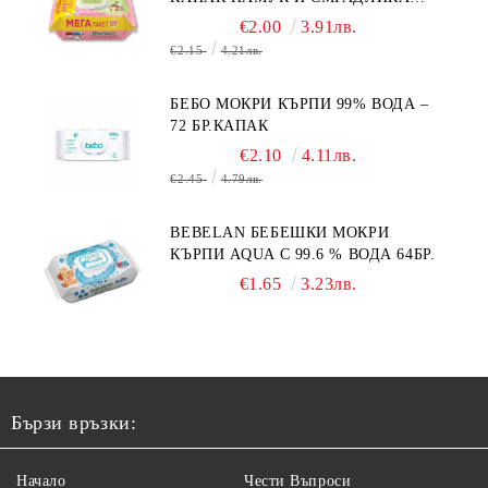
120БР.
€2.00
3.91лв.
€2.15
4.21лв.
БЕБО МОКРИ КЪРПИ 99% ВОДА –
72 БР.КАПАК
€2.10
4.11лв.
€2.45
4.79лв.
BEBELAN БЕБЕШКИ МОКРИ
КЪРПИ AQUA С 99.6 % ВОДА 64БР.
€1.65
3.23лв.
Бързи връзки:
Начало
Чести Въпроси