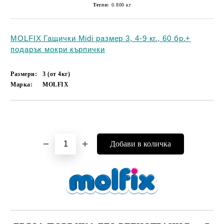
Тегло:
0.800
кг
MOLFIX Гащички Midi размер 3, 4-9 кг., 60 бр.+
подарък мокри кърпички
Размери:
3 (от 4кг)
Марка:
MOLFIX
Добави в желани