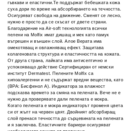
гъвкави и еластични.Те поддържат бебешката кожа
суха дори по време на абсорбирането на течността.
Осигуряват свобода на движение. Сменят се лесно,
нужно е просто да се скъсат от двете страни.
Благодарение на Air-soft технологията всички
пелени на Molfix имат дишащ и мек като памук
вътрешен и външен слой. Алое Верата има
омекотяващ и овлажняващ ефект. Защитава
колагеновата структура и еластичността на кожата.
От друга страна, лайката има антисептично и
успокояващо действие Сертифициран от немски
институт Dermatest. Пелените Molfix са
хипоалергенни и не съдържат вредни вещества, като
(BPA: Бисфенол А). Индикатора за влажност
подсказва времето за смяна на пелената. Вече не е
нужно да проверявате дали пелената е мокра.
Когато пелената е мокра индикаторът променя цвета
си от жълт на червен цвят. Двойният абсорбиращ
слой пренася течността до сърцевината на пелената
и я заключва. Еластичните бариери осигуряват