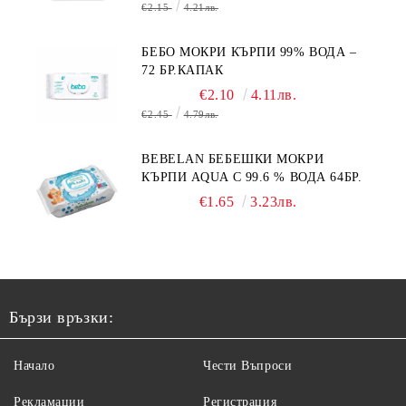
€2.15
4.21лв.
БЕБО МОКРИ КЪРПИ 99% ВОДА –
72 БР.КАПАК
€2.10
4.11лв.
€2.45
4.79лв.
BEBELAN БЕБЕШКИ МОКРИ
КЪРПИ AQUA С 99.6 % ВОДА 64БР.
€1.65
3.23лв.
Бързи връзки:
Начало
Чести Въпроси
Рекламации
Регистрация