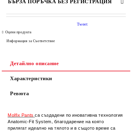
БЪРЗА ПОРЪЧКА БЕЗ РЕГИСТРАЦИЯ
САМО ПОПЪЛНЕТЕ 4 ПОЛЕТА
Tweet
Оцени продукта
Информация за Съответствие
Детайлно описание
Съгласен съм с
Политиката за лични данни
Характеристики
Ние ще се свържем с вас в рамките на работния ден.
Ревюта
Molfix Pants
са създадени по иновативна технология
Anatomic-Fit System, благодарение на която
прилягат идеално на тялото и в същото време са