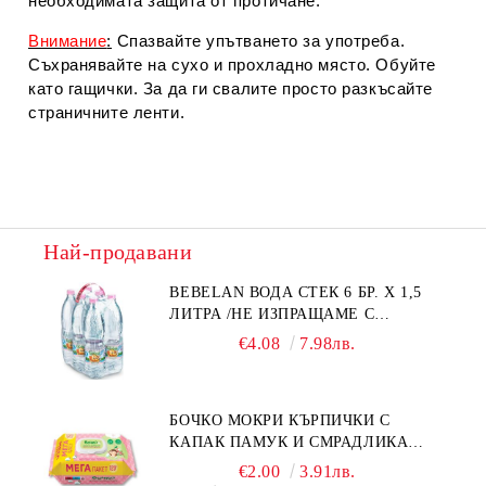
необходимата защита от протичане.
Внимание
:
Спазвайте упътването за употреба.
Съхранявайте на сухо и прохладно място. Обуйте
като гащички. За да ги свалите просто разкъсайте
страничните ленти.
Най-продавани
BEBELAN ВОДА СТЕК 6 БР. Х 1,5
ЛИТРА /НЕ ИЗПРАЩАМЕ С
КУРИЕР/
€4.08
7.98лв.
БОЧКО МОКРИ КЪРПИЧКИ С
КАПАК ПАМУК И СМРАДЛИКА
120БР.
€2.00
3.91лв.