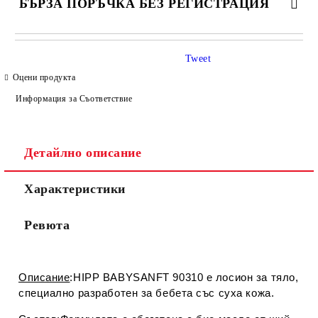
БЪРЗА ПОРЪЧКА БЕЗ РЕГИСТРАЦИЯ
САМО ПОПЪЛНЕТЕ 4 ПОЛЕТА
Tweet
Оцени продукта
Информация за Съответствие
Детайлно описание
Съгласен съм с
Политиката за лични данни
Характеристики
Ние ще се свържем с вас в рамките на работния ден.
Ревюта
Описание
:HIPP BABYSANFT 90310 е лосион за тяло,
специално разработен за бебета със суха кожа.