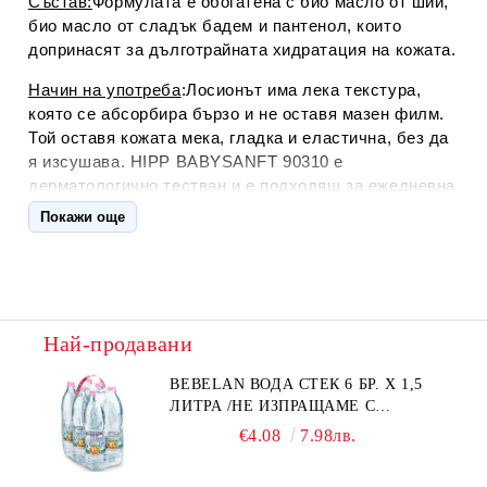
Състав:
Формулата е обогатена с био масло от ший,
био масло от сладък бадем и пантенол, които
допринасят за дълготрайната хидратация на кожата.
Начин на употреба
:Лосионът има лека текстура,
която се абсорбира бързо и не оставя мазен филм.
Той оставя кожата мека, гладка и еластична, без да
я изсушава. HIPP BABYSANFT 90310 е
дерматологично тестван и е подходящ за ежедневна
употреба. Без парабени, силикони, минерални масла
Покажи още
и изкуствени оцветители
Най-продавани
BEBELAN ВОДА СТЕК 6 БР. Х 1,5
ЛИТРА /НЕ ИЗПРАЩАМЕ С
КУРИЕР/
€4.08
7.98лв.