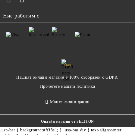
Ние работим с
GDPR
Нашият онлайн магазин е 100% съобразен с GDPR.
Прочетете нашата политика
Моите лични данни
Онлайн магазин от SELITON
.usp-bar { background:#fff8e1; } .usp-bar div { text-align:center;