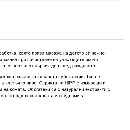
МО ПОПЪЛНЕТЕ 4 ПОЛЕТА
Съгласен съм с
Политиката за лични
данни
е ще се свържем с вас в рамките на работния ден.
работка, която прави масажа на детето ви нежно
ползване при почистване на участъците около
се използва от първия ден след раждането.
ържащо опасни за здравето субстанции. Това е
на клетъчно ниво. Серията на HiPP с измиващи и
й на кожата. Обогатени са с натурални екстракти с
яват и подхранват косата и епидермиса.