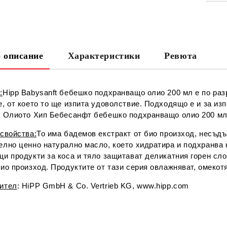
СА
 описание
Характеристики
Ревюта
Ни
:
Hipp Babysanft бебешко подхранващо олио 200 мл е по раз
, от което то ще изпита удоволствие. Подходящо е и за из
. Олиото Хип Бебесанфт бебешко подхранващо олио 200 мл 
 свойства:
То има бадемов екстракт от био произход, несъд
елно ценно натурално масло, което хидратира и подхранва 
и продукти за коса и тяло защитават деликатния горен сло
ио произход. Продуктите от тази серия овлажняват, омекот
ител
: HiPP GmbH & Co. Vertrieb KG, www.hipp.com