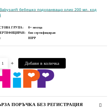
 Babysanft бебешко подхранващо олио 200 мл. код
4
СТОВА ГРУПА:
0+ месеца
СЕРТИФИЦИРАН:
био сертифициран
:
HIPP
Добави в желани
ЪРЗА ПОРЪЧКА БЕЗ РЕГИСТРАЦИЯ