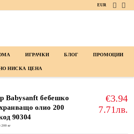
EUR
ДОМА
ИГРАЧКИ
БЛОГ
ПРОМОЦИИ
НО НИСКА ЦЕНА
€3.94
p Babysanft бебешко
хранващо олио 200
7.71лв.
код 90304
0.200
кг