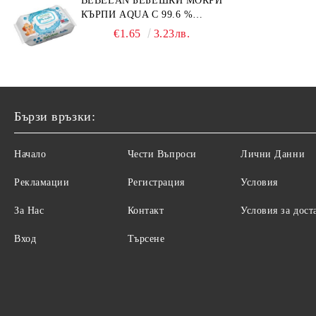
BEBELAN БЕБЕШКИ МОКРИ
КЪРПИ AQUA С 99.6 %
ВОДА 64БР.
€1.65
3.23лв.
Бързи връзки:
Начало
Чести Въпроси
Лични Данни
Рекламации
Регистрация
Условия
За Нас
Контакт
Условия за дост
Вход
Търсене