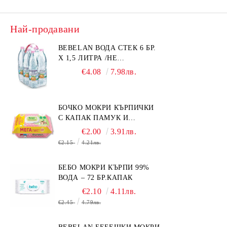
Най-продавани
BEBELAN ВОДА СТЕК 6 БР.
Х 1,5 ЛИТРА /НЕ
ИЗПРАЩАМЕ С КУРИЕР/
€4.08
7.98лв.
БОЧКО МОКРИ КЪРПИЧКИ
С КАПАК ПАМУК И
СМРАДЛИКА 120БР.
€2.00
3.91лв.
€2.15
4.21лв.
БЕБО МОКРИ КЪРПИ 99%
ВОДА – 72 БР.КАПАК
€2.10
4.11лв.
€2.45
4.79лв.