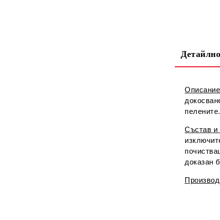
Детайлно
Описание
докосване
пелените
Състав и
изключит
почистващ
доказан б
Производ