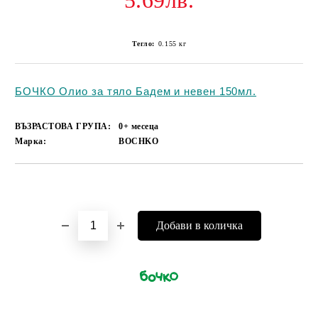
5.69лв.
Тегло:
0.155
кг
БОЧКО Олио за тяло Бадем и невен 150мл.
ВЪЗРАСТОВА ГРУПА:
0+ месеца
Марка:
BOCHKO
Добави в желани