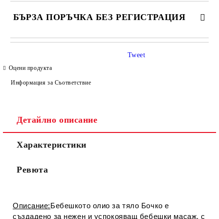
БЪРЗА ПОРЪЧКА БЕЗ РЕГИСТРАЦИЯ
САМО ПОПЪЛНЕТЕ 4 ПОЛЕТА
Tweet
Оцени продукта
Информация за Съответствие
Детайлно описание
Съгласен съм с
Политиката за лични данни
Характеристики
Ние ще се свържем с вас в рамките на работния ден.
Ревюта
Описание:
Бебешкото олио за тяло Бочко е
създадено за нежен и успокояващ бебешки масаж, с