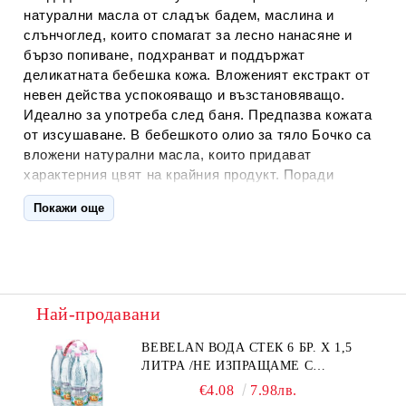
натурални масла от сладък бадем, маслина и
слънчоглед, които спомагат за лесно нанасяне и
бързо попиване, подхранват и поддържат
деликатната бебешка кожа. Вложеният екстракт от
невен действа успокояващо и възстановяващо.
Идеално за употреба след баня. Предпазва кожата
от изсушаване. В бебешкото олио за тяло Бочко са
вложени натурални масла, които придават
характерния цвят на крайния продукт. Поради
естествения произход на съставките е възможно
Покажи още
лека промяна на цвета във времето или при
различни партиди, тъй като натуралните масла имат
свойството да потъмнявaт. Това не влияе на
качеството на продукта. Изсипете малко количество
върху дланта си и леко затоплете с ръце. Нанесете
Най-продавани
с нежни масажни движения върху подсушена кожа.
Масажът спомага за стимулиране на
BEBELAN ВОДА СТЕК 6 БР. Х 1,5
кръвообращението и обмяната на веществата в
ЛИТРА /НЕ ИЗПРАЩАМЕ С
клетките. Не забравяйте да се усмихвате и да
КУРИЕР/
€4.08
7.98лв.
говорите на бебето, докато то се наслаждава на