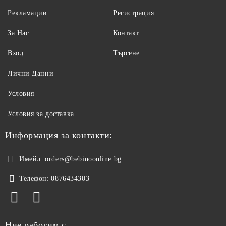
защитни функции на кожата. Има и
Рекламации
Регистрация
противовъзпалително действие.
За Нас
Контакт
Състав
: Paraffinum Liquidum, C12-15 Alkyl Benzoate,
Olea Europaea Fruit Oil, Helianthus Annuus Seed Oil,
Вход
Търсене
Caprylic/Capric Triglyceride, Triticum Vulgare Germ Oil,
Bisabolol, Parfum, Ethylhexyl Methoxycinnamate,
Лични Данни
Trimethoxybenzylidene Pentanedione.
Условия
Условия за доставка
Информация за контакти:
Имейл:
orders@bebinoonline.bg
Телефон:
0876434303
Ние работим с