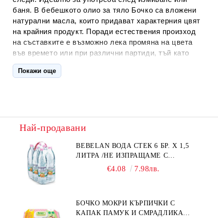
баня. В бебешкото олио за тяло Бочко са вложени
натурални масла, които придават характерния цвят
на крайния продукт. Поради естествения произход
на съставките е възможно лека промяна на цвета
във времето или при различни партиди, тъй като
натуралните масла имат свойството да потъмнявaт.
Покажи още
Това не влияе на качеството на продукта.
Употреба:И
зсипете необходимото количество върху
дланта си и леко затоплете олиото с ръце. Нанесете
с нежни масажни движения върху подсушена кожа,
докато попие. Масажът спомага за стимулиране на
Най-продавани
кръвообращението и обмяната на веществата в
клетките, а бебето се наслаждава на допълнително
BEBELAN ВОДА СТЕК 6 БР. Х 1,5
ЛИТРА /НЕ ИЗПРАЩАМЕ С
внимание.
КУРИЕР/
€4.08
7.98лв.
Активни съставки
:Пшеничен зародиш масло/
екстракт. Богатото на подхранващи вещества масло
от пшеничен зародиш спомага за изграждането и
БОЧКО МОКРИ КЪРПИЧКИ С
заздравяването на клетките, предпазвайки кожата
КАПАК ПАМУК И СМРАДЛИКА
от вредни външни въздействия. Екстрактът е