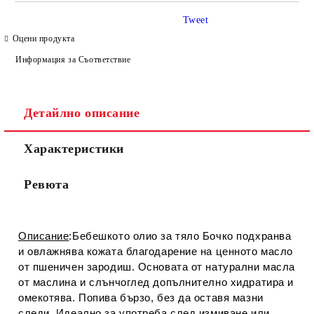
САМО ПОПЪЛНЕТЕ 4 ПОЛЕТА
Tweet
Оцени продукта
Информация за Съответствие
Детайлно описание
Съгласен съм с
Политиката за лични данни
Характеристики
Ние ще се свържем с вас в рамките на работния ден.
Ревюта
Описание
:Бебешкото олио за тяло Бочко подхранва
и овлажнява кожата благодарение на ценното масло
от пшеничен зародиш. Основата от натурални масла
от маслина и слънчоглед допълнително хидратира и
омекотява. Попива бързо, без да оставя мазни
следи. Идеално за употреба след измиване или