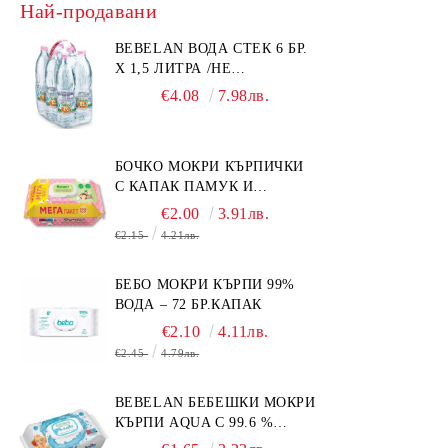
Най-продавани
BEBELAN ВОДА СТЕК 6 БР.
Х 1,5 ЛИТРА /НЕ
ИЗПРАЩАМЕ С КУРИЕР/
€4.08
7.98лв.
БОЧКО МОКРИ КЪРПИЧКИ
С КАПАК ПАМУК И
СМРАДЛИКА 120БР.
€2.00
3.91лв.
€2.15
4.21лв.
БЕБО МОКРИ КЪРПИ 99%
ВОДА – 72 БР.КАПАК
€2.10
4.11лв.
€2.45
4.79лв.
BEBELAN БЕБЕШКИ МОКРИ
КЪРПИ AQUA С 99.6 %
ВОДА 64БР.