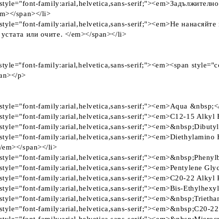
 style="font-family:arial,helvetica,sans-serif;"><em>Задължите
em></span></li>
style="font-family:arial,helvetica,sans-serif;"><em>Не нанасяйт
 устата или очите. </em></span></li>
tyle="font-family:arial,helvetica,sans-serif;"><em><span style
an></p>
style="font-family:arial,helvetica,sans-serif;"><em>Aqua &nbsp;
style="font-family:arial,helvetica,sans-serif;"><em>C12-15 Alkyl
style="font-family:arial,helvetica,sans-serif;"><em>&nbsp;Dibut
style="font-family:arial,helvetica,sans-serif;"><em>Diethylami
</em></span></li>
style="font-family:arial,helvetica,sans-serif;"><em>&nbsp;Pheny
style="font-family:arial,helvetica,sans-serif;"><em>Pentylene Gl
style="font-family:arial,helvetica,sans-serif;"><em>C20-22 Alkyl
style="font-family:arial,helvetica,sans-serif;"><em>Bis-Ethylhe
style="font-family:arial,helvetica,sans-serif;"><em>&nbsp;Trieth
style="font-family:arial,helvetica,sans-serif;"><em>&nbsp;C20-2