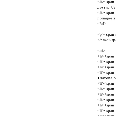
<li><span
други. </
<li><span 
попадне в
</ul>
<p><span s
</em></sp
<ul>
<li><span 
<li><span 
<li><span 
<li><span 
Triazone 
<li><span 
<li><span 
<li><span 
<li><span 
<li><span 
<li><span 