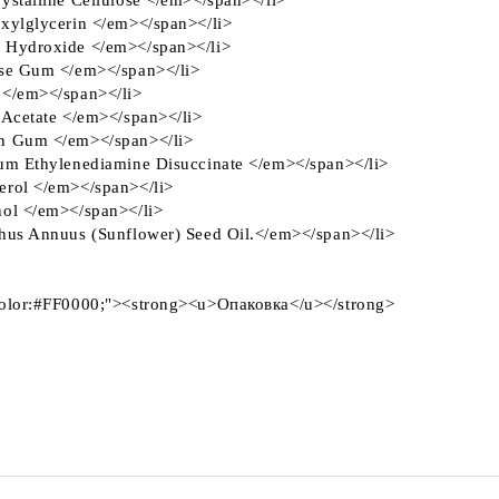
rystalline Cellulose </em></span></li>
exylglycerin </em></span></li>
um Hydroxide </em></span></li>
lose Gum </em></span></li>
m </em></span></li>
l Acetate </em></span></li>
han Gum </em></span></li>
dium Ethylenediamine Disuccinate </em></span></li>
herol </em></span></li>
nol </em></span></li>
nthus Annuus (Sunflower) Seed Oil.</em></span></li>
="color:#FF0000;"><strong><u>Опаковка</u></strong>