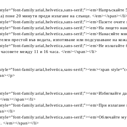
style="font-family:arial,helvetica,sans-serif;"><em>Напръскайте
ка) поне 20 минути преди излагане на слънце. </em></span></li
style="font-family:arial,helvetica,sans-serif;"><em>Пазете очите
style="font-family:arial,helvetica,sans-serif;"><em>На лицето на
 style="font-family:arial,helvetica,sans-serif;"><em>Нанасяйте
елен престой във водата, изпотяване или подсушаване на кожат
style="font-family:arial,helvetica,sans-serif;"><em>Не излагайт
 часовете между 11 и 16 часа. </em></span></li>
tyle="font-family:arial,helvetica,sans-serif;"><em><span style
an></p>
style="font-family:arial,helvetica,sans-serif;"><em>Избягвайте 
 </em></span></li>
style="font-family:arial,helvetica,sans-serif;"><em>При излаган
an></li>
style="font-family:arial,helvetica,sans-serif;"><em>Обличайте 
. </em></span></li>