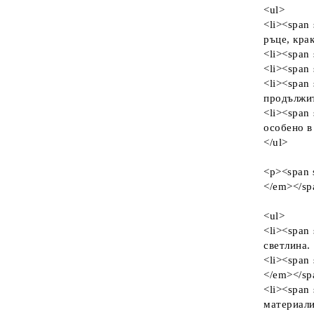
<ul>
<li><span 
ръце, кра
<li><span 
<li><span 
<li><span
продължит
<li><span 
особено в
</ul>
<p><span s
</em></sp
<ul>
<li><span 
светлина.
<li><span 
</em></sp
<li><span 
материали