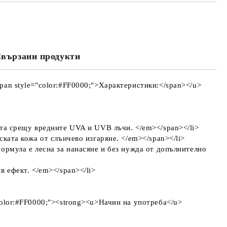
МО ПОПЪЛНЕТЕ 4 ПОЛЕТА
вързани продукти
Съгласен съм с
Политиката за лични
данни
е ще се свържем с вас в рамките на работния ден.
<span style="color:#FF0000;">Характеристики:</span></u>
защита срещу вредните UVA и UVB лъчи. </em></span></li>
етската кожа от слънчево изгаряне. </em></span></li>
а формула е лесна за нанасяне и без нужда от допълнително
ив ефект. </em></span></li>
="color:#FF0000;"><strong><u>Начин на употреба</u>