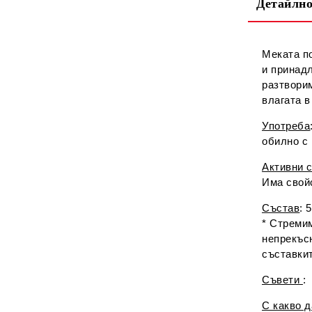
Детайлно
Меката п
и принад
разтвори
влагата в
Употреба
обилно с
Активни 
Има свойс
Състав
: 
* Стремим
непрекъс
съставки
Съвети
:
С какво 