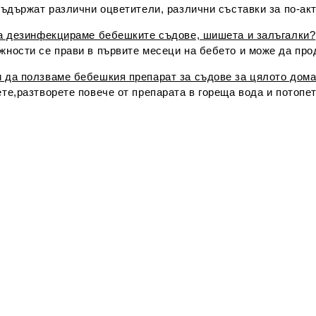
 съдържат различни оцветители, различни съставки за по-а
да дезинфекцираме бебешките съдове, шишета и залъгалки?
жности се прави в първите месеци на бебето и може да пр
 да ползваме бебешкия препарат за съдове за цялото дом
те,
разтворете повече от препарата в гореща вода и потопе
ние и употреба
ни съставки
ти
н
. Добива се като страничен продукт при производството
а. Има свойството да успокоява и овлажнява кожата. 