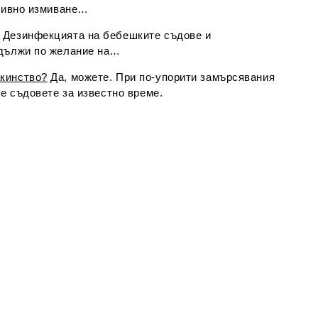
ктивно измиване…
Дезинфекцията на бебешките съдове и
одължи по желание на…
акинство?
Да, можете. При по-упорити замърсявания
те съдовете за известно време.
 на сапун и е безвреден за
Стимулира нейното