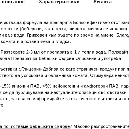
 описание
Характеристики
Ревюта
Ни
очистваща формула на препарата Бочко ефективно отстраня
лежности (биберони, залъгалки, шишета, миещи се играчки)
ми във вода. Грижовен към ръцете по време на миене. Благ
 кожата и я оставя мека и гладка.
:Разтворете 2-3 мл от препарата в 1 л топла вода. Ползвай
 вода Препарат за бебешки съдове Описание и употреба
съставки
:
.Глицерин-Добива се като страничен продукт при п
твото да успокоява и овлажнява кожата. Стимулира нейното
5-15% анионни ПАВ, <5% нейоногенни и амфотерни ПАВ, парфюм
 се да публикуваме най-актуалните списъци със съставки. 
нато, затова се информирайте за включените съставки и от
те
да почистваме бебешките съдове
? Масово разпространените