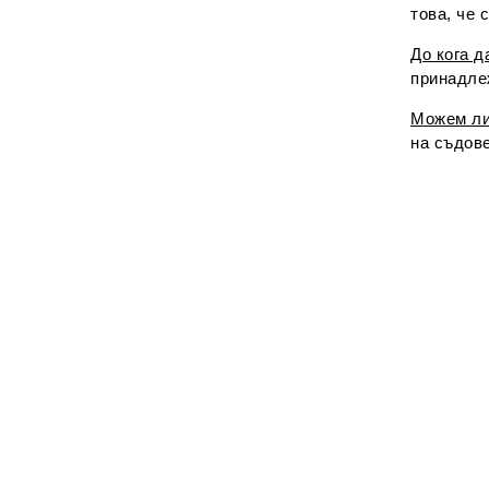
това, че
До кога 
принадле
Можем ли
на съдове
Описа
Актив
Съве
Глицери
организм