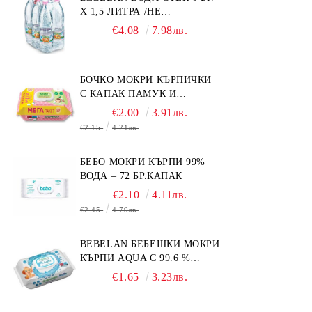
Х 1,5 ЛИТРА /НЕ
ИЗПРАЩАМЕ С КУРИЕР/
€4.08
7.98лв.
БОЧКО МОКРИ КЪРПИЧКИ
С КАПАК ПАМУК И
СМРАДЛИКА 120БР.
€2.00
3.91лв.
€2.15
4.21лв.
БЕБО МОКРИ КЪРПИ 99%
ВОДА – 72 БР.КАПАК
€2.10
4.11лв.
€2.45
4.79лв.
BEBELAN БЕБЕШКИ МОКРИ
КЪРПИ AQUA С 99.6 %
ВОДА 64БР.
€1.65
3.23лв.