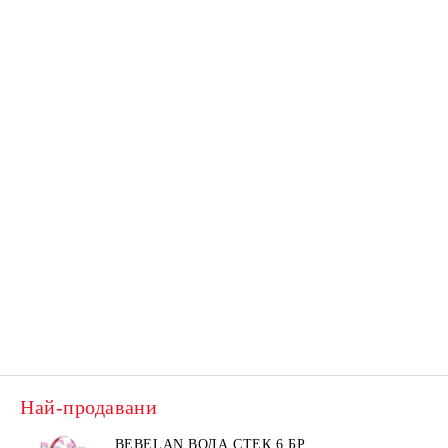
Съставки
methylchl
* Стремим 
непрекъсна
Инфо
ваме най-а
информирай
Инфо
Най-продавани
BEBELAN ВОДА СТЕК 6 БР.