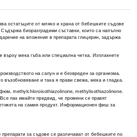
Съгласен съм с
Политиката за лични
данни
е ще се свържем с вас в рамките на работния ден.
ва остатъците от мляко и храна от бебешките съдове
. Съдържа биоразградими съставки, които са напълно
одарение на вложения в препарата глицерин, задържа
те върху мека гъба или специална четка. Изплакнете
роизводството на сапун и е безвреден за организма.
 възобновяване и така я прави свежа, мека и гладка.
, methylchloroisothiazolinone, methylisothiazolinone.
Все пак имайте предвид, че промени се правят
 етикета на самия продукт. Информационен фиш за
 препарати за съдове се различават от бебешките по