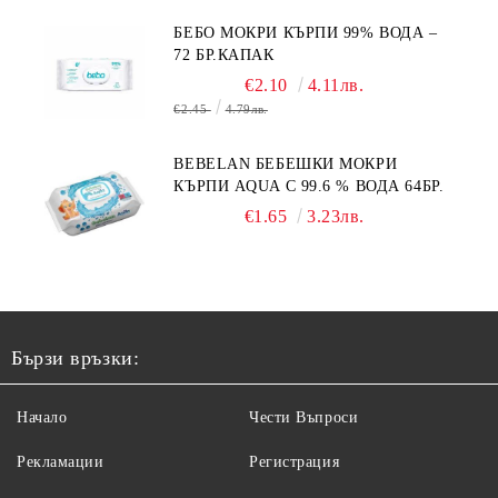
БЕБО МОКРИ КЪРПИ 99% ВОДА –
72 БР.КАПАК
€2.10
4.11лв.
€2.45
4.79лв.
BEBELAN БЕБЕШКИ МОКРИ
КЪРПИ AQUA С 99.6 % ВОДА 64БР.
€1.65
3.23лв.
Бързи връзки:
Начало
Чести Въпроси
Рекламации
Регистрация