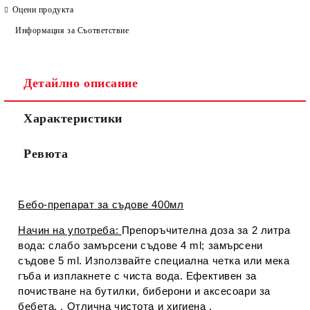
Оцени продукта
Информация за Съответствие
Детайлно описание
Съгласен съм с
Политиката за лични данни
Характеристики
Ние ще се свържем с вас в рамките на работния ден.
Ревюта
Бебо-препарат за съдове 400мл
Начин на употреба:
Препоръчителна доза за 2 литра
вода: слабо замърсени съдове 4 ml; замърсени
съдове 5 ml. Използвайте специална четка или мека
гъба и изплакнете с чиста вода. Ефективен за
почистване на бутилки, биберони и аксесоари за
бебета. . Отлична чистота и хигиена .