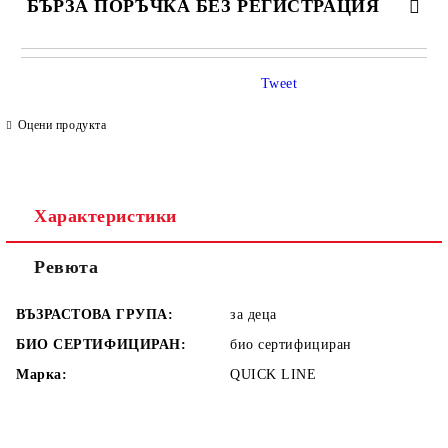
БЪРЗА ПОРЪЧКА БЕЗ РЕГИСТРАЦИЯ
САМО ПОПЪЛНЕТЕ 4 ПОЛЕТА
Tweet
Оцени продукта
Характеристики
Съгласен съм с
Политиката за лични данни
Ревюта
Ние ще се свържем с вас в рамките на работния ден.
ВЪЗРАСТОВА ГРУПА:
за деца
БИО СЕРТИФИЦИРАН:
био сертифициран
Марка:
QUICK LINE