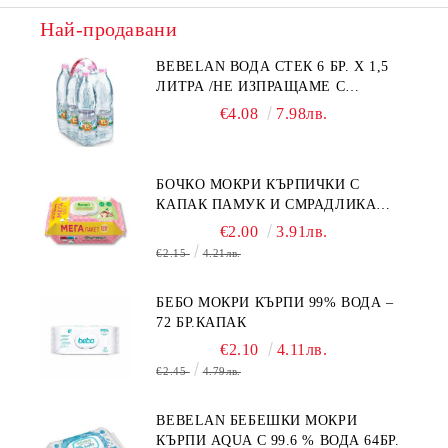
Най-продавани
BEBELAN ВОДА СТЕК 6 БР. Х 1,5
ЛИТРА /НЕ ИЗПРАЩАМЕ С
КУРИЕР/
€4.08
7.98лв.
БОЧКО МОКРИ КЪРПИЧКИ С
КАПАК ПАМУК И СМРАДЛИКА
120БР.
€2.00
3.91лв.
€2.15
4.21лв.
БЕБО МОКРИ КЪРПИ 99% ВОДА –
72 БР.КАПАК
€2.10
4.11лв.
€2.45
4.79лв.
BEBELAN БЕБЕШКИ МОКРИ
КЪРПИ AQUA С 99.6 % ВОДА 64БР.