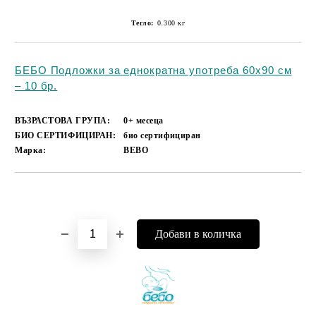
Тегло:
0.300
кг
БЕБО Подложки за еднократна употреба 60х90 см
– 10 бр.
ВЪЗРАСТОВА ГРУПА:
0+ месеца
БИО СЕРТИФИЦИРАН:
био сертифициран
Марка:
BEBO
Добави в желани