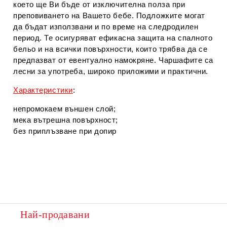
което ще Ви бъде от изключителна полза при
преповиването на Вашето бебе. Подложките могат
да бъдат използвани и по време на следродилен
период. Те осигуряват ефикасна защита на спалното
бельо и на всички повърхности, които трябва да се
предпазват от евентуално намокряне. Чаршафите са
лесни за употреба, широко приложими и практични.
Характеристики
:
непромокаем външен слой;
мека вътрешна повърхност;
без приплъзване при допир
Най-продавани