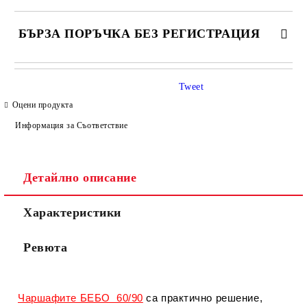
БЪРЗА ПОРЪЧКА БЕЗ РЕГИСТРАЦИЯ
САМО ПОПЪЛНЕТЕ 4 ПОЛЕТА
Tweet
Оцени продукта
Информация за Съответствие
Детайлно описание
Съгласен съм с
Политиката за лични данни
Характеристики
Ние ще се свържем с вас в рамките на работния ден.
Ревюта
Чаршафите БЕБО 60/90
са практично решение,