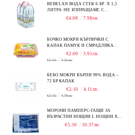
BEBELAN ВОДА СТЕК 6 БР. Х 1,5
ЛИТРА /НЕ ИЗПРАЩАМЕ С
КУРИЕР/
€4.08
7.98лв.
БОЧКО МОКРИ КЪРПИЧКИ С
КАПАК ПАМУК И СМРАДЛИКА
120БР.
€2.00
3.91лв.
€2.15
4.21лв.
БЕБО МОКРИ КЪРПИ 99% ВОДА –
72 БР.КАПАК
€2.10
4.11лв.
€2.45
4.79лв.
МОРОНИ ПАМПЕРС-ГАЩИ ЗА
ВЪЗРАСТНИ НОЩНИ L НОЩНИ X
10БР.
€5.30
10.37лв.