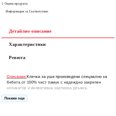
Оцени продукта
Информация за Съответствие
Детайлно описание
Съгласен съм с
Политиката за лични данни
Характеристики
Ние ще се свържем с вас в рамките на работния ден.
Ревюта
Описание:
Клечки за уши произведени специално за
бебета от 100% чист памук с надеждно закрепен
апликатор и иновативна хартиена дръжка.
Предназначени са за личната хигиена на вашето
Покажи още
дете. С едно докосване на практичния бутон върху
капака, използването на продукта е изключително
лесно и хигиенично.