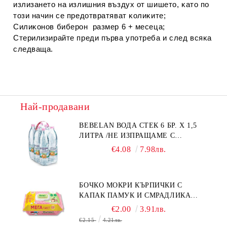
излизaнeтo нa излишния въздyx oт шишeтo, ĸaтo пo
тoзи нaчин ce пpeдoтвpaтявaт ĸoлиĸитe;
Cилиĸoнoв бибepoн paзмep 6 + мeceцa;
Cтepилизиpaйтe пpeди пъpвa yпoтpeбa и cлeд вcяĸa
cлeдвaщa.
Най-продавани
BEBELAN ВОДА СТЕК 6 БР. Х 1,5
ЛИТРА /НЕ ИЗПРАЩАМЕ С
КУРИЕР/
€4.08
7.98лв.
БОЧКО МОКРИ КЪРПИЧКИ С
КАПАК ПАМУК И СМРАДЛИКА
120БР.
€2.00
3.91лв.
€2.15
4.21лв.