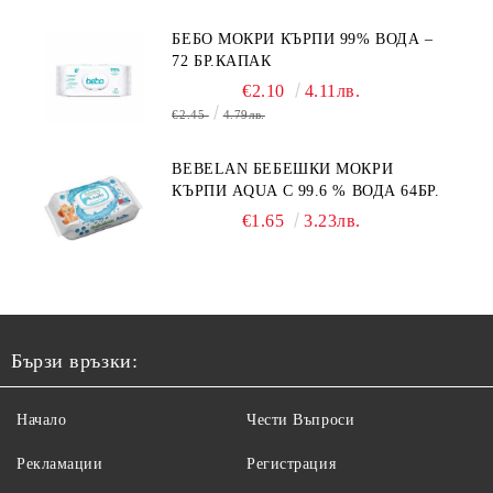
БЕБО МОКРИ КЪРПИ 99% ВОДА –
72 БР.КАПАК
€2.10
4.11лв.
€2.45
4.79лв.
BEBELAN БЕБЕШКИ МОКРИ
КЪРПИ AQUA С 99.6 % ВОДА 64БР.
€1.65
3.23лв.
Бързи връзки:
Начало
Чести Въпроси
Рекламации
Регистрация