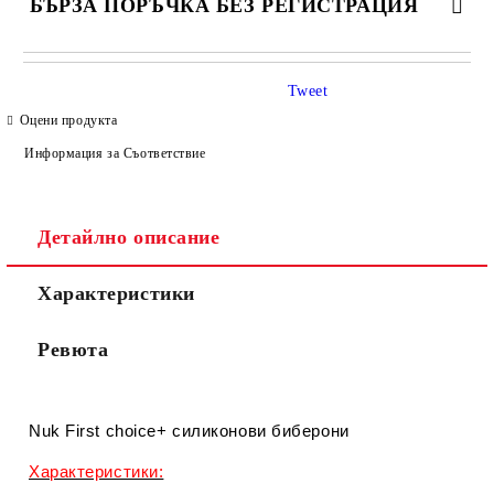
БЪРЗА ПОРЪЧКА БЕЗ РЕГИСТРАЦИЯ
САМО ПОПЪЛНЕТЕ 4 ПОЛЕТА
Tweet
Оцени продукта
Информация за Съответствие
Детайлно описание
Съгласен съм с
Политиката за лични данни
Характеристики
Ние ще се свържем с вас в рамките на работния ден.
Ревюта
Nuk First choice+ силиконови биберони
Характеристики: