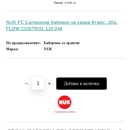
Тегло:
0.000
кг
NUK FC Силиконов биберон за храна 6+мес. 2бр.
FLOW CONTROL 124.046
По предназначение:
Биберони за хранене
Марка:
NUK
Добави в желани