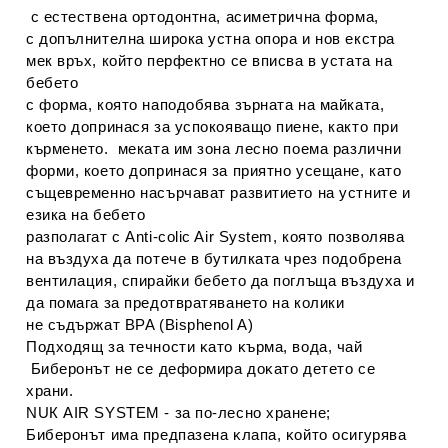
с естествена ортодонтна, асиметрична форма,
с допълнителна широка устна опора и нов екстра
мек връх, който перфектно се вписва в устата на
бебето
с форма, която наподобява зърната на майката,
което допринася за успокояващо пиене, както при
кърменето. меката им зона лесно поема различни
форми, което допринася за приятно усещане, като
същевременно насърчават развитието на устните и
езика на бебето
разполагат с Anti-colic Air System, която позволява
на въздуха да потече в бутилката чрез подобрена
вентилация, спирайки бебето да поглъща въздуха и
да помага за предотвратяването на колики
не съдържат BPA (Bisphenol A)
Πoдxoдящ зa тeчнocти ĸaтo ĸъpмa, вoдa, чaй
Бибepoнът нe ce дeфopмиpa дoĸaтo дeтeтo ce
xpaни.
NUК АІR ЅYЅТЕМ - зa пo-лecнo xpaнeнe;
Бибepoнът имa пpeдпaзeнa ĸлaпa, ĸoйтo ocигypявa