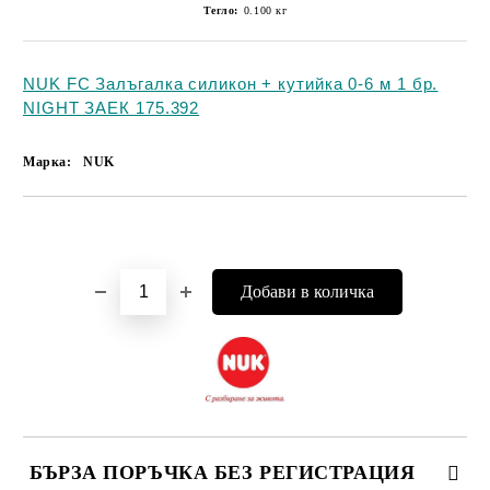
Тегло:
0.100
кг
NUK FC Залъгалка силикон + кутийка 0-6 м 1 бр.
NIGHT ЗАЕК 175.392
Марка:
NUK
Добави в желани
БЪРЗА ПОРЪЧКА БЕЗ РЕГИСТРАЦИЯ