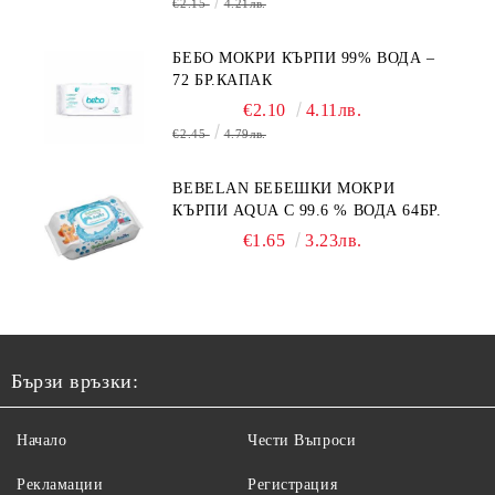
€2.15
4.21лв.
БЕБО МОКРИ КЪРПИ 99% ВОДА –
72 БР.КАПАК
€2.10
4.11лв.
€2.45
4.79лв.
BEBELAN БЕБЕШКИ МОКРИ
КЪРПИ AQUA С 99.6 % ВОДА 64БР.
€1.65
3.23лв.
Бързи връзки:
Начало
Чести Въпроси
Рекламации
Регистрация