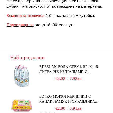
Не се препоръчва стерилизация в микровълнова
фурна, има опасност от повреждане на материала.
Комплекта включва
:1 бр. залъгалка + кутийка.
Подходяща за
:деца 18 -36 месеца.
Най-продавани
BEBELAN ВОДА СТЕК 6 БР. Х 1,5
ЛИТРА /НЕ ИЗПРАЩАМЕ С
КУРИЕР/
€4.08
7.98лв.
БОЧКО МОКРИ КЪРПИЧКИ С
КАПАК ПАМУК И СМРАДЛИКА
120БР.
€2.00
3.91лв.