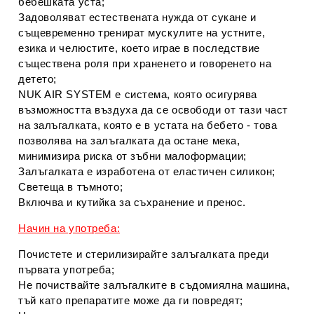
бебешката уста;
Задоволяват естествената нужда от сукане и
същевременно тренират мускулите на устните,
езика и челюстите, което играе в последствие
съществена роля при храненето и говоренето на
детето;
NUK AIR SYSTEM е система, която осигурява
възможността въздуха да се освободи от тази част
на залъгалката, която е в устата на бебето - това
позволява на залъгалката да остане мека,
минимизира риска от зъбни малоформации;
Залъгалката е изработена от еластичен силикон;
Светеща в тъмното;
Включва и кутийка за съхранение и пренос.
Начин на употреба:
Почистете и стерилизирайте залъгалката преди
първата употреба;
Не почиствайте залъгалките в съдомиялна машина,
тъй като препаратите може да ги повредят;