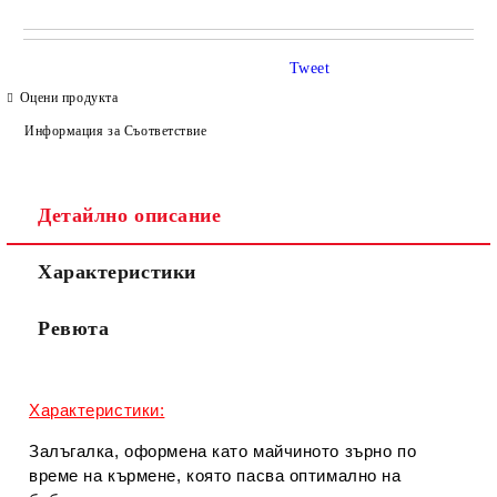
САМО ПОПЪЛНЕТЕ 4 ПОЛЕТА
Tweet
Оцени продукта
Информация за Съответствие
Детайлно описание
Съгласен съм с
Политиката за лични данни
Характеристики
Ние ще се свържем с вас в рамките на работния ден.
Ревюта
Характеристики:
Залъгалка, оформена като майчиното зърно по
време на кърмене, която пасва оптимално на