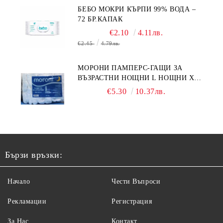
БЕБО МОКРИ КЪРПИ 99% ВОДА –
72 БР.КАПАК
€2.10
4.11лв.
€2.45
4.79лв.
МОРОНИ ПАМПЕРС-ГАЩИ ЗА
ВЪЗРАСТНИ НОЩНИ L НОЩНИ X
10БР.
€5.30
10.37лв.
Бързи връзки:
Начало
Чести Въпроси
Рекламации
Регистрация
За Нас
Контакт