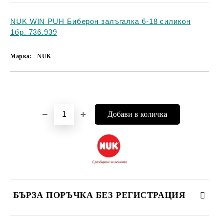
NUK WIN PUH Биберон залъгалка 6-18 силикон
1бр. 736.939
Марка:
NUK
Добави в желани
БЪРЗА ПОРЪЧКА БЕЗ РЕГИСТРАЦИЯ