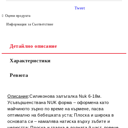
САМО ПОПЪЛНЕТЕ 4 ПОЛЕТА
Tweet
Оцени продукта
Информация за Съответствие
Детайлно описание
Съгласен съм с
Политиката за лични данни
Характеристики
Ние ще се свържем с вас в рамките на работния ден.
Ревюта
Описание
:Силиконова залъгалка Nuk 6-18м.
Усъвършенствана NUK форма – оформена като
майчиното зърно по време на кърмене, пасва
оптимално на бебешката уста; Плоска и широка в
основата си – намалява натиска върху зъбите и
челюстта; Плоска и гладка в долната й част, повече