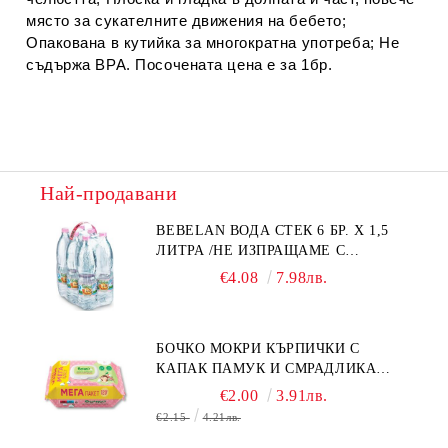
място за сукателните движения на бебето;
Опакована в кутийка за многократна употреба; Не
съдържа BPA. Посочената цена е за 1бр.
Най-продавани
BEBELAN ВОДА СТЕК 6 БР. Х 1,5
ЛИТРА /НЕ ИЗПРАЩАМЕ С
КУРИЕР/
€4.08
7.98лв.
БОЧКО МОКРИ КЪРПИЧКИ С
КАПАК ПАМУК И СМРАДЛИКА
120БР.
€2.00
3.91лв.
€2.15
4.21лв.