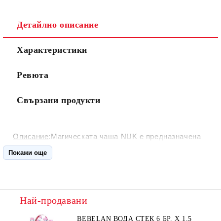
Детайлно описание
Характеристики
Ревюта
Свързани продукти
Описание
:Магическата чаша NUK е предназначена
за приучaване на детето към самостоятелно пиене.
Покажи още
Характеристики:
360° - може да се пие от всички
страни. Вместимост: 160 мл. Без разливане. Удобни
дръжки.
Подходяща за бебета над 6 месеца.
Най-продавани
Състав:
Не съдържа BPA.
BEBELAN ВОДА СТЕК 6 БР. Х 1,5