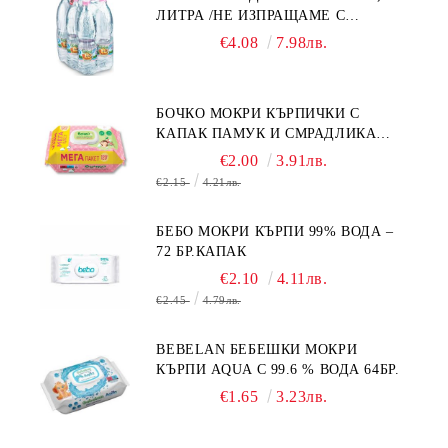
ЛИТРА /НЕ ИЗПРАЩАМЕ С
КУРИЕР/
€4.08
7.98лв.
БОЧКО МОКРИ КЪРПИЧКИ С
КАПАК ПАМУК И СМРАДЛИКА
120БР.
€2.00
3.91лв.
€2.15
4.21лв.
БЕБО МОКРИ КЪРПИ 99% ВОДА –
72 БР.КАПАК
€2.10
4.11лв.
€2.45
4.79лв.
BEBELAN БЕБЕШКИ МОКРИ
КЪРПИ AQUA С 99.6 % ВОДА 64БР.
€1.65
3.23лв.