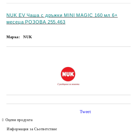
NUK EV Чаша с дръжки MINI MAGIC 160 мл 6+
месеца РОЗОВА 255.463
Марка:
NUK
Добави в желани
Tweet
Оцени продукта
Информация за Съответствие