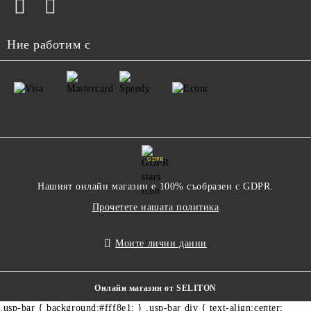
Ние работим с
GDPR
Нашият онлайн магазин е 100% съобразен с GDPR.
Прочетете нашата политика
Моите лични данни
Онлайн магазин от SELITON
.usp-bar { background:#fff8e1; } .usp-bar div { text-align:center;