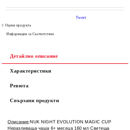
САМО ПОПЪЛНЕТЕ 4 ПОЛЕТА
Tweet
Оцени продукта
Информация за Съответствие
Детайлно описание
Съгласен съм с
Политиката за лични данни
Характеристики
Ние ще се свържем с вас в рамките на работния ден.
Ревюта
Свързани продукти
Описание
:NUK NIGHT EVOLUTION MAGIC CUP
Неразливаща чаша 6+ месеца 160 мл Светеща