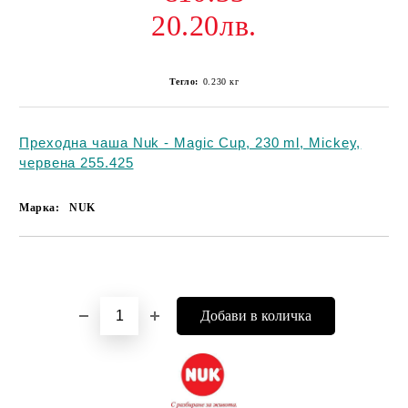
20.20лв.
Тегло:
0.230
кг
Преходна чаша Nuk - Magic Cup, 230 ml, Mickey,
червена 255.425
Марка:
NUK
Добави в желани