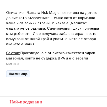
Описание:
. Чашата Nuk Magic позволява на детето
да пие като възрастните – също като от нормална
чаша и от всички страни. И каква е „магията“:
чашата не се разлива. Силиконовият диск прилепва
към ръбовете. И се получава забавна игра: просто
всмукваш от някой край и уплътнението се отваря –
пиенето е магия!
Състав:
Произведена е от високо-качествен здрав
материал, който не съдържа BPA и е с весели
мотиви.
Употреба
:Отделните части лесно се разглобяват,
Покажи още
сглобяват и почистват. Просто я поставяме в
съдомиялната машина. И за да е чиста и сигурна и
по време на път, има предпазно капаче. Може да се
комбинира с елементи от другите чаши от серията
NUK Evolution Cups. Приучаването към
Най-продавани
самостоятелно пиене е една от най-важните стъпки