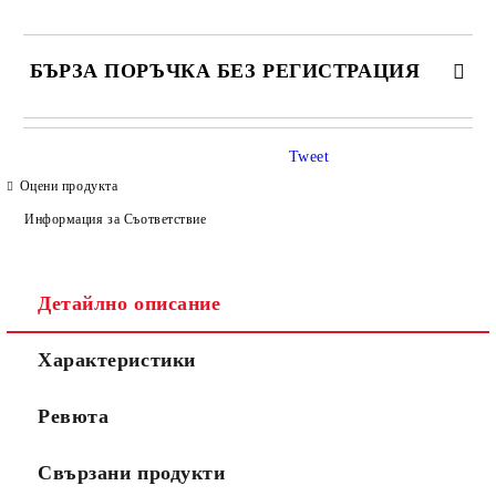
БЪРЗА ПОРЪЧКА БЕЗ РЕГИСТРАЦИЯ
САМО ПОПЪЛНЕТЕ 4 ПОЛЕТА
Tweet
Оцени продукта
Информация за Съответствие
Детайлно описание
Съгласен съм с
Политиката за лични данни
Характеристики
Ние ще се свържем с вас в рамките на работния ден.
Ревюта
Свързани продукти