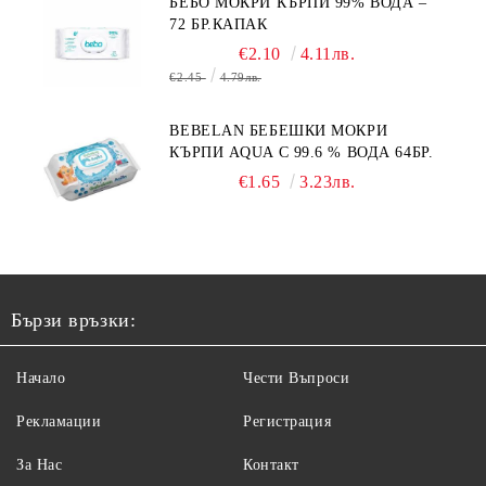
БЕБО МОКРИ КЪРПИ 99% ВОДА –
72 БР.КАПАК
€2.10
4.11лв.
€2.45
4.79лв.
BEBELAN БЕБЕШКИ МОКРИ
КЪРПИ AQUA С 99.6 % ВОДА 64БР.
€1.65
3.23лв.
Бързи връзки:
Начало
Чести Въпроси
Рекламации
Регистрация
За Нас
Контакт