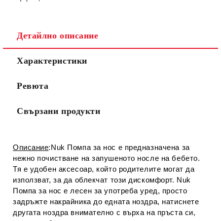
Детайлно описание
Съгласен съм с
Политиката за лични данни
Характеристики
Ние ще се свържем с вас в рамките на работния ден.
Ревюта
Свързани продукти
Описание
:Nuk Помпа за нос е предназначена за
нежно почистване на запушеното носле на бебето.
Тя е удобен аксесоар, който родителите могат да
използват, за да облекчат този дискомфорт. Nuk
Помпа за нос е лесен за употреба уред, просто
задръжте накрайника до едната ноздра, натиснете
другата ноздра внимателно с върха на пръста си,