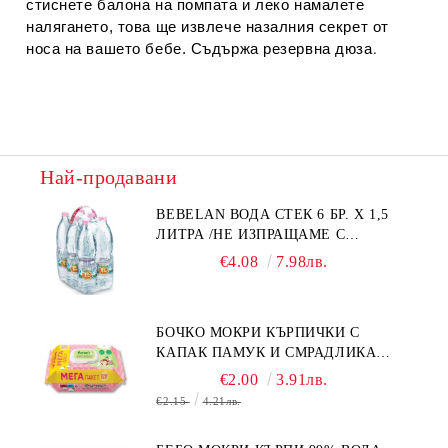
стиснете балона на помпата и леко намалете
налягането, това ще извлече назалния секрет от
.
носа на вашето бебе. Съдържа резервна дюза
Най-продавани
BEBELAN ВОДА СТЕК 6 БР. Х 1,5
ЛИТРА /НЕ ИЗПРАЩАМЕ С
КУРИЕР/
€4.08
7.98лв.
БОЧКО МОКРИ КЪРПИЧКИ С
КАПАК ПАМУК И СМРАДЛИКА
120БР.
€2.00
3.91лв.
€2.15
4.21лв.