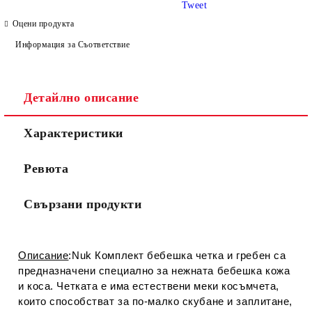
Tweet
Оцени продукта
Информация за Съответствие
Детайлно описание
Съгласен съм с
Политиката за лични данни
Характеристики
Ние ще се свържем с вас в рамките на работния ден.
Ревюта
Свързани продукти
Описание
:Nuk Комплект бебешка четка и гребен са
предназначени специално за нежната бебешка кожа
и коса. Четката е има естествени меки косъмчета,
които способстват за по-малко скубане и заплитане,