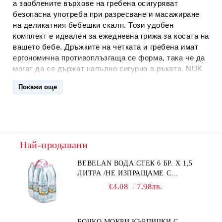
а заоблените върхове на гребена осигуряват
безопасна употреба при разресване и масажиране
на деликатния бебешки скалп. Този удобен
комплект е идеален за ежедневна грижа за косата на
вашето бебе. Дръжките на четката и гребена имат
ергономична противоплъзгаща се форма, така че да
могат да се държат напълно сигурно в ръката. NUK
Четка за коса естествен косъм и гребенче
Покажи още
Всекидневните грижи на бебето включват и
сресване на тъничката им косичка. Освен грижа то е
и удоволствие с четката и гребенчето на NUK.
Четката е с естествен косъм и нежно масажира
скалпа без да го наранява. Така също стимулира
Най-продавани
израстването на косичката. Гребенът е съобразен с
нежната кожа на бебето и е със заоблени върхове.
BEBELAN ВОДА СТЕК 6 БР. Х 1,5
ЛИТРА /НЕ ИЗПРАЩАМЕ С
Произведено от :
МАПА Германия.
КУРИЕР/
€4.08
7.98лв.
БОЧКО МОКРИ КЪРПИЧКИ С