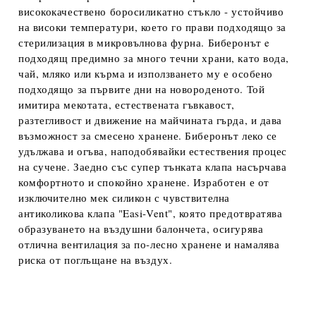
висококачествено боросиликатно стъкло - устойчиво
на високи температури, което го прави подходящо за
стерилизация в микровълнова фурна. Биберонът e
подходящ предимно за много течни храни, като вода,
чай, мляко или кърма и използването му е особено
подходящо за първите дни на новороденото. Той
имитира мекотата, естествената гъвкавост,
разтегливост и движение на майчината гърда, и дава
възможност за смесено хранене. Биберонът леко се
удължава и огъва, наподобявайки естествения процес
на сучене. Заедно със супер тънката клапа насърчава
комфортното и спокойно хранене. Изработен е от
изключително мек силикон с чувствителна
антиколикова клапа "Easi-Vent", която предотвратява
образуването на въздушни балончета, осигурява
отлична вентилация за по-лесно хранене и намалява
риска от поглъщане на въздух.