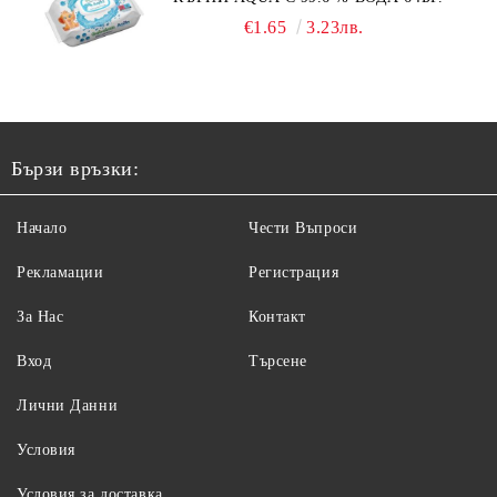
€1.65
3.23лв.
Бързи връзки:
Начало
Чести Въпроси
Рекламации
Регистрация
За Нас
Контакт
Вход
Търсене
Лични Данни
Условия
Условия за доставка