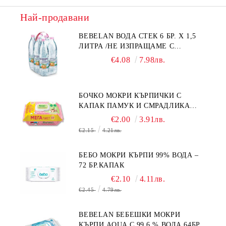
Най-продавани
BEBELAN ВОДА СТЕК 6 БР. Х 1,5
ЛИТРА /НЕ ИЗПРАЩАМЕ С
КУРИЕР/
€4.08
7.98лв.
БОЧКО МОКРИ КЪРПИЧКИ С
КАПАК ПАМУК И СМРАДЛИКА
120БР.
€2.00
3.91лв.
€2.15
4.21лв.
БЕБО МОКРИ КЪРПИ 99% ВОДА –
72 БР.КАПАК
€2.10
4.11лв.
€2.45
4.79лв.
BEBELAN БЕБЕШКИ МОКРИ
КЪРПИ AQUA С 99.6 % ВОДА 64БР.