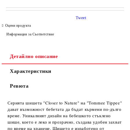
САМО ПОПЪЛНЕТЕ 4 ПОЛЕТА
Tweet
Оцени продукта
Информация за Съответствие
Детайлно описание
Съгласен съм с
Политиката за лични данни
Характеристики
Ние ще се свържем с вас в рамките на работния ден.
Ревюта
Серията шишета "Closer to Nature" на "Tommee Tippee"
дават възможност бебетата да бъдат кърмени по-дълго
време. Уникалният дизайн на бебешкото стъклено
шише, което е леко и прозрачно, създава удобен захват
по време на хранене. Шишето е изработено от