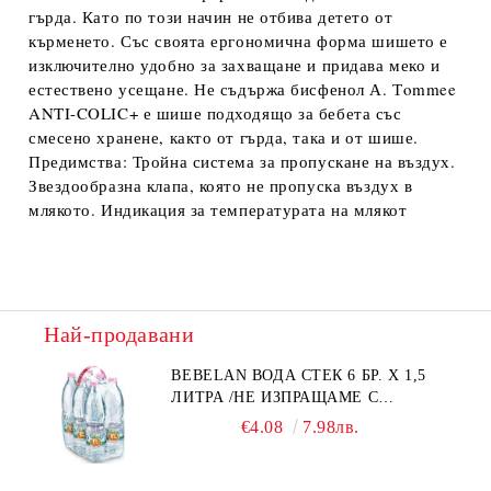
гърда. Като по този начин не отбива детето от
кърменето. Със своята ергономична форма шишето е
изключително удобно за захващане и придава меко и
естествено усещане. Не съдържа бисфенол А. Тommee
ANTI-COLIC+ е шише подходящо за бебета със
смесено хранене, както от гърда, така и от шише.
Предимства: Тройна система за пропускане на въздух.
Звездообразна клапа, която не пропуска въздух в
млякото. Индикация за температурата на млякот
Най-продавани
BEBELAN ВОДА СТЕК 6 БР. Х 1,5
ЛИТРА /НЕ ИЗПРАЩАМЕ С
КУРИЕР/
€4.08
7.98лв.