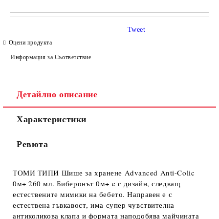
САМО ПОПЪЛНЕТЕ 4 ПОЛЕТА
Tweet
Оцени продукта
Информация за Съответствие
Детайлно описание
Съгласен съм с
Политиката за лични данни
Характеристики
Ние ще се свържем с вас в рамките на работния ден.
Ревюта
ТОМИ ТИПИ Шише за хранене Advanced Anti-Colic
0м+ 260 мл. Биберонът 0м+ e с дизайн, следващ
естествените мимики на бебето. Направен е с
естествена гъвкавост, има супер чувствителна
антиколикова клапа и формата наподобява майчината