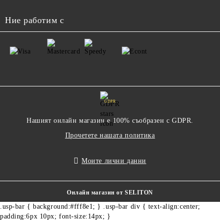
Ние работим с
GDPR
Нашият онлайн магазин е 100% съобразен с GDPR.
Прочетете нашата политика
Моите лични данни
Онлайн магазин от SELITON
.usp-bar { background:#fff8e1; } .usp-bar div { text-align:center;
padding:6px 10px; font-size:14px; }