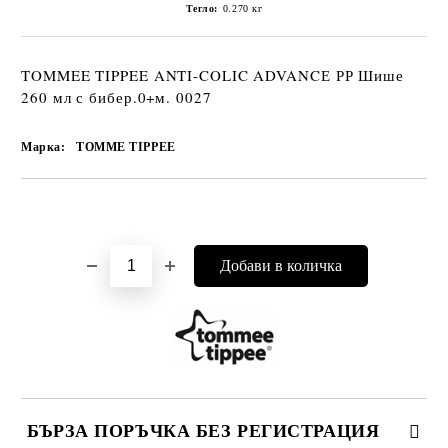
Тегло:
0.270
кг
TOMMEE TIPPEE ANTI-COLIC ADVANCЕ РР Шише
260 мл с бибер.0+м. 0027
Марка:
TOMME TIPPEE
Добави в желани
БЪРЗА ПОРЪЧКА БЕЗ РЕГИСТРАЦИЯ