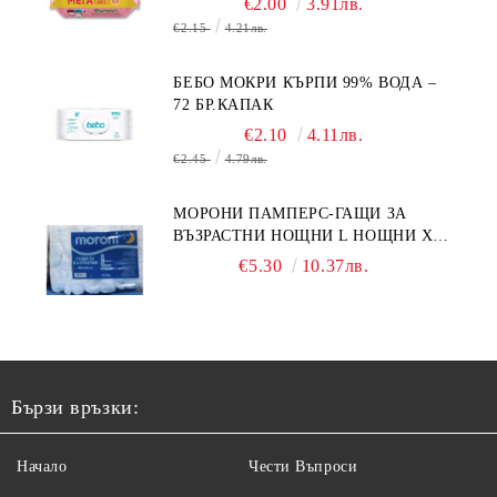
€2.00
3.91лв.
€2.15
4.21лв.
БЕБО МОКРИ КЪРПИ 99% ВОДА –
72 БР.КАПАК
€2.10
4.11лв.
€2.45
4.79лв.
МОРОНИ ПАМПЕРС-ГАЩИ ЗА
ВЪЗРАСТНИ НОЩНИ L НОЩНИ X
10БР.
€5.30
10.37лв.
Бързи връзки:
Начало
Чести Въпроси