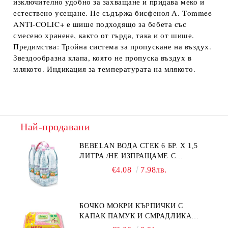
изключително удобно за захващане и придава меко и
естествено усещане. Не съдържа бисфенол А. Тommee
ANTI-COLIC+ е шише подходящо за бебета със
смесено хранене, както от гърда, така и от шише.
Предимства: Тройна система за пропускане на въздух.
Звездообразна клапа, която не пропуска въздух в
млякото. Индикация за температурата на млякото.
Най-продавани
BEBELAN ВОДА СТЕК 6 БР. Х 1,5
ЛИТРА /НЕ ИЗПРАЩАМЕ С
КУРИЕР/
€4.08
7.98лв.
БОЧКО МОКРИ КЪРПИЧКИ С
КАПАК ПАМУК И СМРАДЛИКА
120БР.