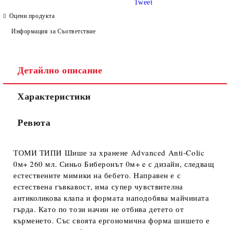
Tweet
Оцени продукта
Информация за Съответствие
Детайлно описание
Характеристики
Ревюта
ТОМИ ТИПИ Шише за хранене Advanced Anti-Colic
0м+ 260 мл. Синьо Биберонът 0м+ e с дизайн, следващ
естествените мимики на бебето. Направен е с
естествена гъвкавост, има супер чувствителна
антиколикова клапа и формата наподобява майчината
гърда. Като по този начин не отбива детето от
кърменето. Със своята ергономична форма шишето е