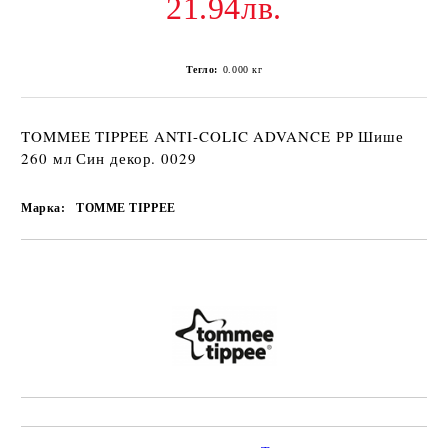
21.94лв.
Тегло:
0.000
кг
TOMMEE TIPPEE ANTI-COLIC ADVANCE РР Шише
260 мл Син декор. 0029
Марка:
TOMME TIPPEE
Добави в желани