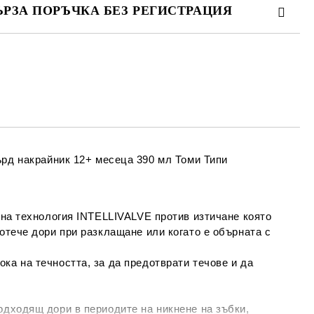
ЪРЗА ПОРЪЧКА БЕЗ РЕГИСТРАЦИЯ
МО ПОПЪЛНЕТЕ 4 ПОЛЕТА
Съгласен съм с
Политиката за лични
данни
е ще се свържем с вас в рамките на работния ден.
 накрайник 12+ месеца 390 мл Томи Типи
лна технология INTELLIVALVE против изтичане която
ротече дори при разклащане или когато е обърната с
ка на течността, за да предотврати течове и да
одходящ дори в периодите на никнене на зъбки,