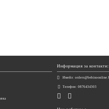
д процеса на измиване.
почиствате бутилката в съдомиялна машина като я поставят
 клапана да изсъхне преди повторно сглобяване.
Информация за контакти:
Имейл:
orders@bebinoonline.
Телефон:
0876434303
авка