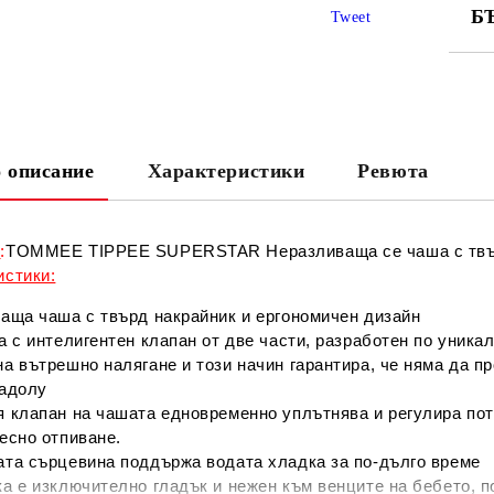
Б
Tweet
СА
 описание
Характеристики
Ревюта
Ни
е
:
TOMMEE TIPPEE SUPERSTAR Неразливаща се чаша с твърд
истики:
аща чаша с твърд накрайник и ергономичен дизайн
 с интелигентен клапан от две части, разработен по уника
а вътрешно налягане и този начин гарантира, че няма да п
надолу
 клапан на чашата едновременно уплътнява и регулира пото
есно отпиване.
ата сърцевина поддържа водата хладка за по-дълго време
а е изключително гладък и нежен към венците на бебето, п