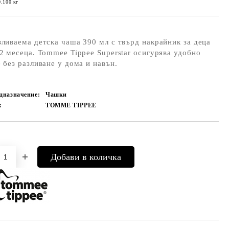
0.100
кг
ливаема детска чаша 390 мл с твърд накрайник за деца
2 месеца. Tommee Tippee Superstar осигурява удобно
 без разливане у дома и навън.
дназначение:
Чашки
:
TOMME TIPPEE
Добави в желани