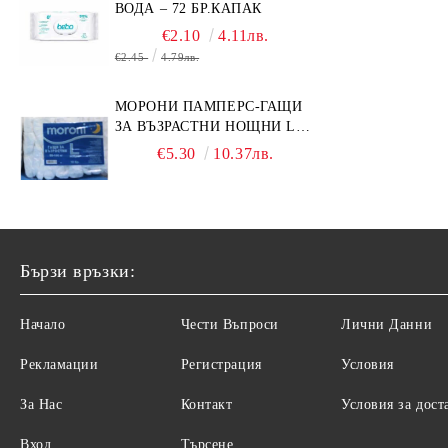
вода сле
ВОДА – 72 БР.КАПАК
може да 
€2.10
4.11лв.
оставете
€2.45
4.79лв.
МОРОНИ ПАМПЕРС-ГАЩИ
ЗА ВЪЗРАСТНИ НОЩНИ L
НОЩНИ X 10БР.
€5.30
10.37лв.
Бързи връзки:
Начало
Чести Въпроси
Лични Данни
Рекламации
Регистрация
Условия
За Нас
Контакт
Условия за дост
Вход
Търсене