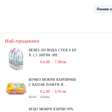
устойчив 
с допълн
Покажи 
намалява
микроби, 
постига, 
Томи Тип
възраст.
Най-продавани
Състав
:И
BEBELAN ВОДА СТЕК 6 БР.
нитрозам
Х 1,5 ЛИТРА /НЕ
ИЗПРАЩАМЕ С КУРИЕР/
Употреба
€4.08
7.98лв.
развийте
надясно.
БОЧКО МОКРИ КЪРПИЧКИ
отделете 
С КАПАК ПАМУК И
изплакнет
СМРАДЛИКА 120БР.
€2.00
3.91лв.
за да сгл
€2.15
4.21лв.
обратно в
натиснете
чашата е
БЕБО МОКРИ КЪРПИ 99%