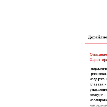
Детайлно
Описани
Характер
неразлив
разполага
издържа н
главата 
уникалния
осигури л
изолиран
накрайник