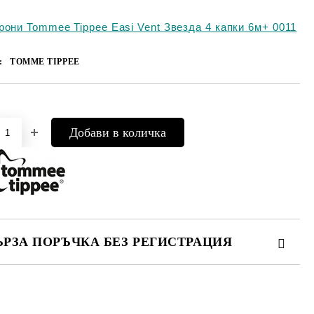
рони Tommee Tippee Easi Vent Звезда 4 капки 6м+ 0011
:
TOMME TIPPEE
Добави в желани
ЪРЗА ПОРЪЧКА БЕЗ РЕГИСТРАЦИЯ
МО ПОПЪЛНЕТЕ 4 ПОЛЕТА