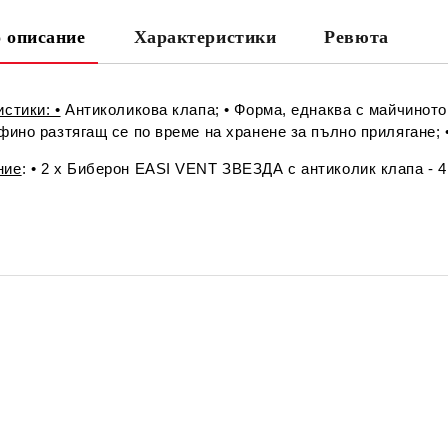
 описание
Характеристики
Ревюта
Ни
стики: •
Антиколикова клапа; • Форма, еднаква с майчиното
фино разтягащ се по време на хранене за пълно прилягане;
ние
: • 2 х Биберон EASI VENT ЗВЕЗДА с антиколик клапа - 4