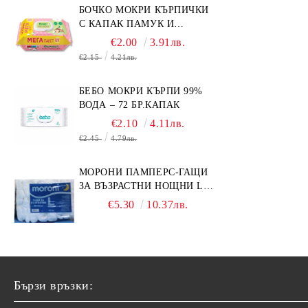
БОЧКО МОКРИ КЪРПИЧКИ
С КАПАК ПАМУК И
СМРАДЛИКА 120БР.
€2.00
3.91лв.
€2.15
4.21лв.
БЕБО МОКРИ КЪРПИ 99%
ВОДА – 72 БР.КАПАК
€2.10
4.11лв.
€2.45
4.79лв.
МОРОНИ ПАМПЕРС-ГАЩИ
ЗА ВЪЗРАСТНИ НОЩНИ L
НОЩНИ X 10БР.
€5.30
10.37лв.
Бързи връзки: