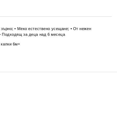
Съгласен съм с
Политиката за лични
данни
е ще се свържем с вас в рамките на работния ден.
 зърно; • Меко естествено усещане; • От нежен
 • Подходящ за деца над 6 месеца
 капки 6м+