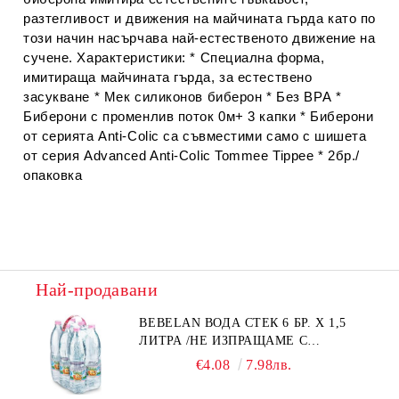
разтегливост и движения на майчината гърда като по
този начин насърчава най-естественото движение на
сучене. Характеристики: * Специална форма,
имитираща майчината гърда, за естествено
засукване * Мек силиконов биберон * Без ВРА *
Биберони с променлив поток 0м+ 3 капки * Биберони
от серията Anti-Colic са съвместими само с шишета
от серия Advanced Anti-Colic Tommee Tippee * 2бр./
опаковка
Най-продавани
BEBELAN ВОДА СТЕК 6 БР. Х 1,5
ЛИТРА /НЕ ИЗПРАЩАМЕ С
КУРИЕР/
€4.08
7.98лв.