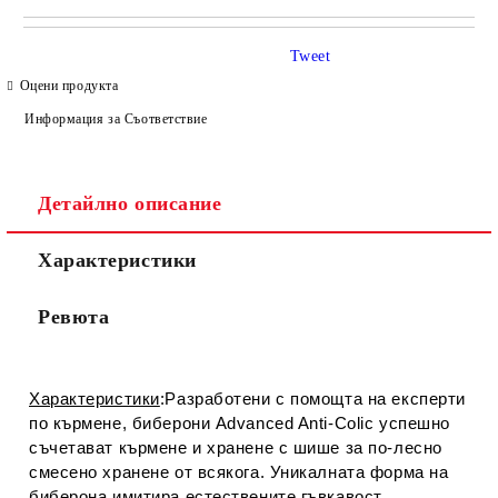
САМО ПОПЪЛНЕТЕ 4 ПОЛЕТА
Tweet
Оцени продукта
Информация за Съответствие
Детайлно описание
Съгласен съм с
Политиката за лични данни
Характеристики
Ние ще се свържем с вас в рамките на работния ден.
Ревюта
Характеристики
:Разработени с помощта на експерти
по кърмене, биберони Advanced Anti-Colic успешно
съчетават кърмене и хранене с шише за по-лесно
смесено хранене от всякога. Уникалната форма на
биберона имитира естествените гъвкавост,