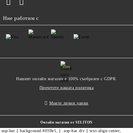
Ние работим с
GDPR
Нашият онлайн магазин е 100% съобразен с GDPR.
Прочетете нашата политика
Моите лични данни
Онлайн магазин от SELITON
.usp-bar { background:#fff8e1; } .usp-bar div { text-align:center;