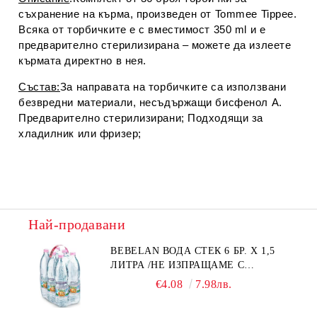
съхранение на кърма, произведен от Tommee Tippee.
Всяка от торбичките е с вместимост 350 ml и е
предварително стерилизирана – можете да излеете
кърмата директно в нея.
Състав:
За направата на торбичките са използвани
безвредни материали, несъдържащи бисфенол А.
Предварително стерилизирани; Подходящи за
хладилник или фризер;
Най-продавани
BEBELAN ВОДА СТЕК 6 БР. Х 1,5
ЛИТРА /НЕ ИЗПРАЩАМЕ С
КУРИЕР/
€4.08
7.98лв.