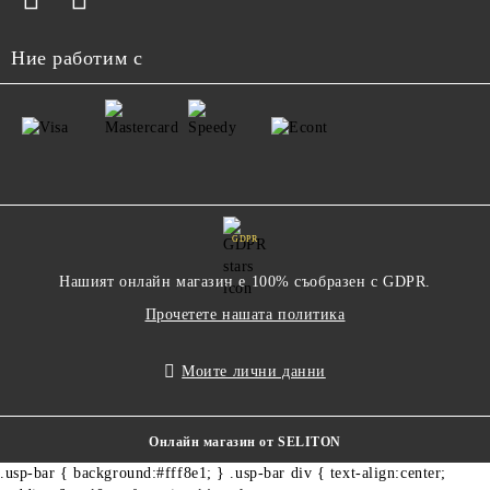
Ние работим с
GDPR
Нашият онлайн магазин е 100% съобразен с GDPR.
Прочетете нашата политика
Моите лични данни
Онлайн магазин от SELITON
.usp-bar { background:#fff8e1; } .usp-bar div { text-align:center;