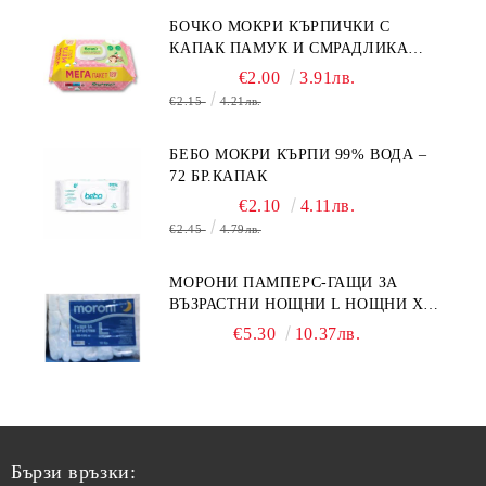
БОЧКО МОКРИ КЪРПИЧКИ С
КАПАК ПАМУК И СМРАДЛИКА
120БР.
€2.00
3.91лв.
€2.15
4.21лв.
БЕБО МОКРИ КЪРПИ 99% ВОДА –
72 БР.КАПАК
€2.10
4.11лв.
€2.45
4.79лв.
МОРОНИ ПАМПЕРС-ГАЩИ ЗА
ВЪЗРАСТНИ НОЩНИ L НОЩНИ X
10БР.
€5.30
10.37лв.
Бързи връзки: