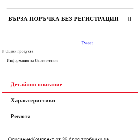
БЪРЗА ПОРЪЧКА БЕЗ РЕГИСТРАЦИЯ
САМО ПОПЪЛНЕТЕ 4 ПОЛЕТА
Tweet
Оцени продукта
Информация за Съответствие
Детайлно описание
Съгласен съм с
Политиката за лични данни
Характеристики
Ние ще се свържем с вас в рамките на работния ден.
Ревюта
Описание
:Комплект от 36 броя торбички за