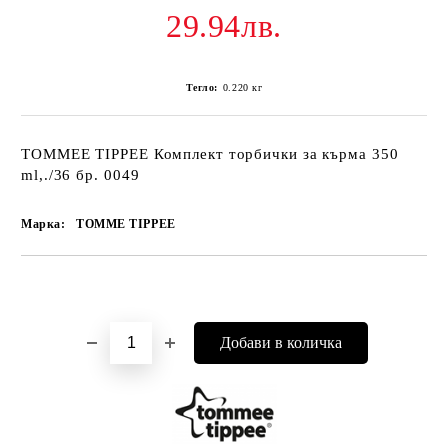
29.94лв.
Тегло:
0.220
кг
TOMMEE TIPPEE Комплект торбички за кърма 350
ml,./36 бр. 0049
Марка:
TOMME TIPPEE
Добави в желани