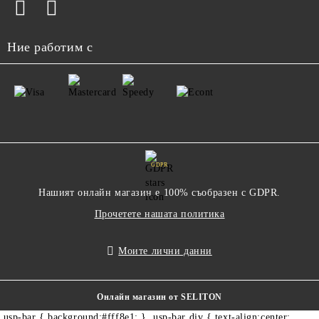
Ние работим с
GDPR
Нашият онлайн магазин е 100% съобразен с GDPR.
Прочетете нашата политика
Моите лични данни
Онлайн магазин от SELITON
.usp-bar { background:#fff8e1; } .usp-bar div { text-align:center;