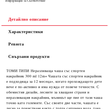
Информация за Съответствие
Детайлно описание
Характеристики
Ревюта
Свързани продукти
ТОМИ ТИПИ Неразливаща чаша със спортен
накрайник 300 ml 12m+ Чашата със спортен накрайник
е подходяща за 12 месеца+, когато прохождащото дете
вече е по-активно и има нужда от повече течности. С
обемистия дизайн, лесните за хващане страни и
неразливащия накрайник, мъникът ще пие от тази чаша
точно като големите. Със своите две части, чашата е
лесна за почистване както с топла сапунена вода, така