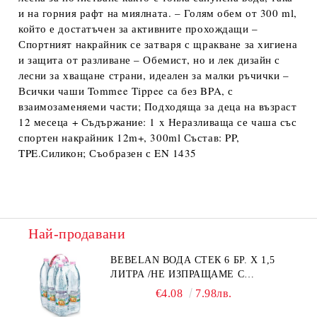
и на горния рафт на миялната. – Голям обем от 300 ml,
който е достатъчен за активните прохождащи –
Спортният накрайник се затваря с щракване за хигиена
и защита от разливане – Обемист, но и лек дизайн с
лесни за хващане страни, идеален за малки ръчички –
Всички чаши Tommee Tippee са без BPA, с
взаимозаменяеми части; Подходяща за деца на възраст
12 месеца + Съдържание: 1 x Неразливаща се чаша със
спортен накрайник 12m+, 300ml Състав: PP,
TPE.Силикон; Съобразен с EN 1435
Най-продавани
BEBELAN ВОДА СТЕК 6 БР. Х 1,5
ЛИТРА /НЕ ИЗПРАЩАМЕ С
КУРИЕР/
€4.08
7.98лв.