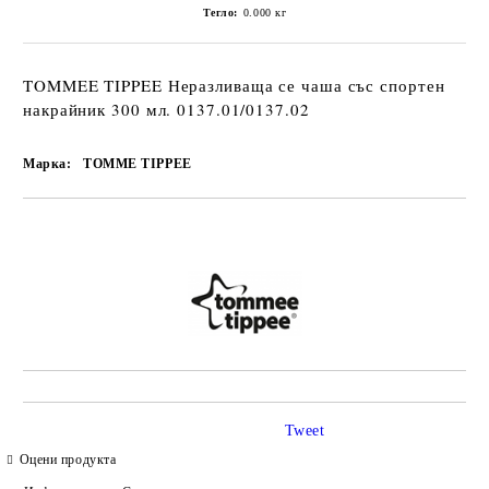
Тегло:
0.000
кг
TOMMEE TIPPEE Неразливаща се чаша със спортен
накрайник 300 мл. 0137.01/0137.02
Марка:
TOMME TIPPEE
Добави в желани
Tweet
Оцени продукта