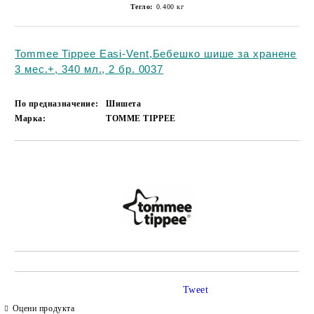
Тегло:
0.400
кг
Tommee Tippee Easi-Vent,Бебешко шише за хранене
3 мес.+, 340 мл., 2 бр. 0037
По предназначение:
Шишета
Марка:
TOMME TIPPEE
Добави в желани
Tweet
Оцени продукта