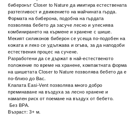
биберонът Closer to Nature да имитира естествената
разтегливост и движението на майчината гърда.
Формата на биберона, подобна на гърдата
позволява бебето да засуче лесно и улеснява
комбинирането на кърмене и хранене с шише.
Мекият силиконов биберон се усеща по-подобен на
кожата и леко се удължава и огъва, за да наподоби
естествения процес на сучене.
Разработени да се държат в най-естественото
положение по време на хранене, компактната форма
на шишетата Closer to Nature позволява бебето да е
по-близо до Вас.
Клапата Easi-Vent позволява много добро
преминаване на въздуха за лесно хранене и
намален риск от поемане на въздух от бебето.
Без BPA.
Възраст: 3+ м.