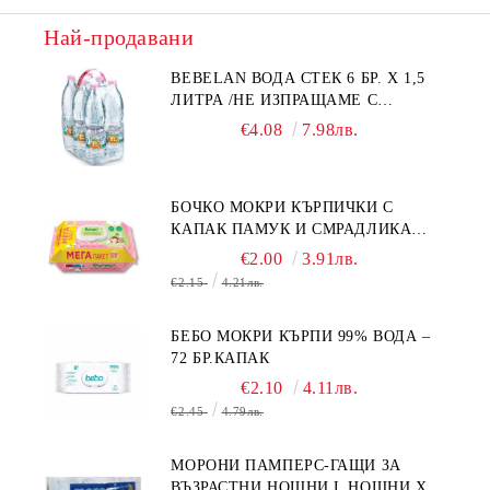
Най-продавани
BEBELAN ВОДА СТЕК 6 БР. Х 1,5
ЛИТРА /НЕ ИЗПРАЩАМЕ С
КУРИЕР/
€4.08
7.98лв.
БОЧКО МОКРИ КЪРПИЧКИ С
КАПАК ПАМУК И СМРАДЛИКА
120БР.
€2.00
3.91лв.
€2.15
4.21лв.
БЕБО МОКРИ КЪРПИ 99% ВОДА –
72 БР.КАПАК
€2.10
4.11лв.
€2.45
4.79лв.
МОРОНИ ПАМПЕРС-ГАЩИ ЗА
ВЪЗРАСТНИ НОЩНИ L НОЩНИ X