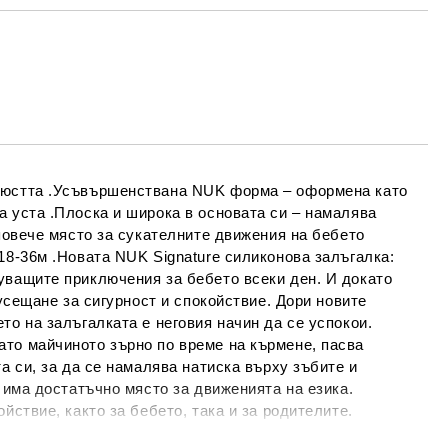
МО ПОПЪЛНЕТЕ 4 ПОЛЕТА
Съгласен съм с
Политиката за лични
данни
е ще се свържем с вас в рамките на работния ден.
елюстта .Усъвършенствана NUK форма – оформена като
а уста .Плоска и широка в основата си – намалява
 повече място за сукателните движения на бебето
18-36м .Новата NUK Signature силиконова залъгалка:
уващите приключения за бебето всеки ден. И докато
 усещане за сигурност и спокойствие. Дори новите
то на залъгалката е неговия начин да се успокои.
то майчиното зърно по време на кърмене, пасва
а си, за да се намалява натиска върху зъбите и
 има достатъчно място за движенията на езика.
йствие, както за бебето, така и за родителите.
Здравословното развитие на вашето бебе е много