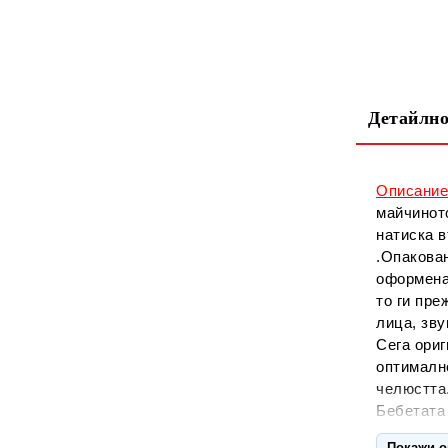
Детайлно
Описание
майчинот
натиска в
.Опакован
оформена
то ги пре
лица, зву
Сега ори
оптимално
челюстта.
Бебетата 
Препоръч
Покажи 