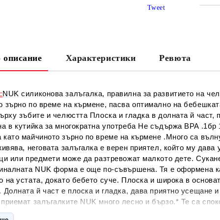
Tweet
СА
 описание
Характеристики
Ревюта
Ни
:
NUK силиконова залъгалка, правилна за развитието на ч
о зърно по време на кърмене, пасва оптимално на бебешкат
ърху зъбите и челюстта Плоска и гладка в долната й част,
а в кутийка за многократна употреба Не съдържа BPA .1бр 
 като майчиното зърно по време на кърмене .Много са вълн
живява, неговата залъгалка е верен приятел, който му дава
ци или предмети може да разтревожат малкото дете. Сукане
гиналната NUK форма е още по-съвършена. Тя е оформена ка
 на устата, докато бебето суче. Плоска и широка в основат
 Долната й част е плоска и гладка, дава приятно усещане и
приемат залъгалките NUK много лесно и бързо.* Те са споко
ани от експертите: новите NUK залъгалки са още по-добри 
още