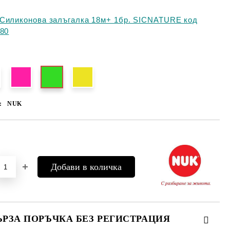
Силиконова залъгалка 18м+ 1бр. SICNATURE код
680
:
:
NUK
Добави в желани
ЪРЗА ПОРЪЧКА БЕЗ РЕГИСТРАЦИЯ