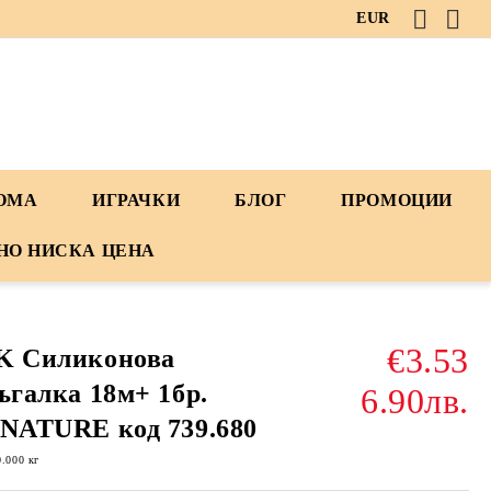
EUR
ДОМА
ИГРАЧКИ
БЛОГ
ПРОМОЦИИ
НО НИСКА ЦЕНА
€3.53
K Силиконова
ъгалка 18м+ 1бр.
6.90лв.
NATURE код 739.680
0.000
кг