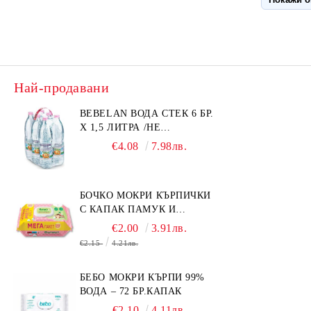
важно за 
залъгалки
не пречат
Освен то
така офор
свободно.
Най-продавани
препоръчв
красноре
BEBELAN ВОДА СТЕК 6 БР.
малформа
Х 1,5 ЛИТРА /НЕ
ИЗПРАЩАМЕ С КУРИЕР/
и 92% от
€4.08
7.98лв.
проучване
Германия
залъгалка
БОЧКО МОКРИ КЪРПИЧКИ
високи т
С КАПАК ПАМУК И
NUK Air S
СМРАДЛИКА 120БР.
€2.00
3.91лв.
€2.15
4.21лв.
БЕБО МОКРИ КЪРПИ 99%
ВОДА – 72 БР.КАПАК
€2.10
4.11лв.