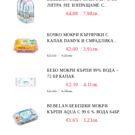
ЛИТРА /НЕ ИЗПРАЩАМЕ С
КУРИЕР/
€4.08
7.98лв.
БОЧКО МОКРИ КЪРПИЧКИ С
КАПАК ПАМУК И СМРАДЛИКА
120БР.
€2.00
3.91лв.
€2.15
4.21лв.
БЕБО МОКРИ КЪРПИ 99% ВОДА –
72 БР.КАПАК
€2.10
4.11лв.
€2.45
4.79лв.
BEBELAN БЕБЕШКИ МОКРИ
КЪРПИ AQUA С 99.6 % ВОДА 64БР.
€1.65
3.23лв.