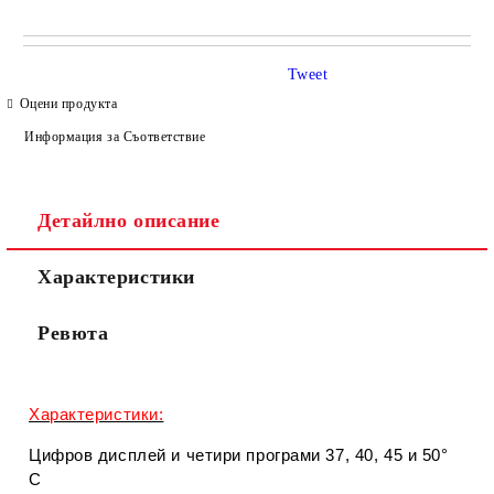
САМО ПОПЪЛНЕТЕ 4 ПОЛЕТА
Tweet
Оцени продукта
Информация за Съответствие
Детайлно описание
Съгласен съм с
Политиката за лични данни
Характеристики
Ние ще се свържем с вас в рамките на работния ден.
Ревюта
Характеристики:
Цифров дисплей и четири програми 37, 40, 45 и 50°
C