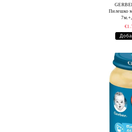
GERBER
Пилешко м
€1