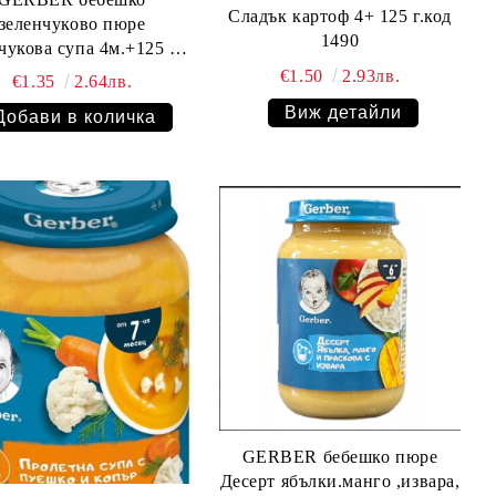
Сладък картоф 4+ 125 г.код
зеленчуково пюре
1490
ва супа 4м.+125 гр.
9091
€1.50
2.93лв.
€1.35
2.64лв.
Виж детайли
GERBER бебешко пюре
Десерт ябълки.манго ,извара,