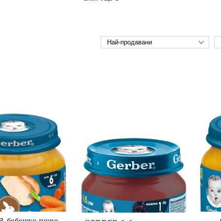
 бебешко пюре