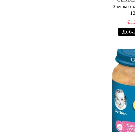
Заешко със 
€1