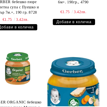
RBER бебешко пюре
6м+. 190гр., 4790
етна супа с Пуешко и
€1.75
3.42лв.
копър 7м.+, 190 гр. 8728
€1.75
3.42лв.
ER ORGANIC бебешко