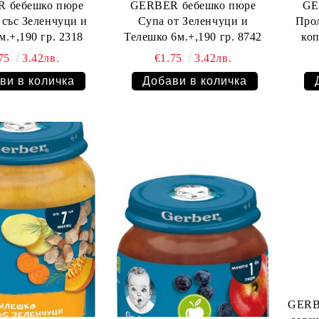
 бебешко пюре
GERBER бебешко пюре
GE
 със Зеленчуци и
Супа от Зеленчуци и
Прол
сливи 7м.+,190 гр. 2318
Телешко 6м.+,190 гр. 8742
.75
3.42лв.
€1.75
3.42лв.
GERB