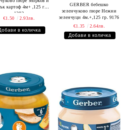
ково пюре Морков и
GERBER бебешко
ък картоф 4м+ ,125 гр.
зеленчуково пюре Нежни
1292
зеленчуци 4м.+,125 гр. 9176
€1.50
2.93лв.
€1.35
2.64лв.