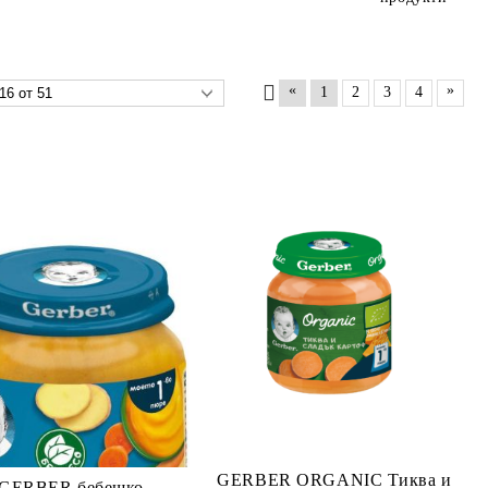
«
»
1
2
3
4
GERBER ORGANIC Тиква и
GERBER бебешко