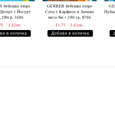
 бебешко пюре
GERBER бебешко пюре
GE
рт с Йогурт
Супа с Карфиол и Заешко
Пуйка 
,190гр. 3106
месо 9м.+,190 гр. 8766
.75
3.42лв.
€1.75
3.42лв.