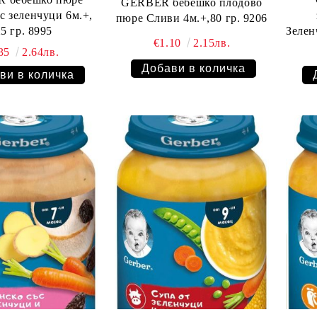
GERBER бебешко плодово
зеленчуци 6м.+,
пюре Сливи 4м.+,80 гр. 9206
125 гр. 8995
Зеленчуко
€1.10
2.15лв.
.35
2.64лв.