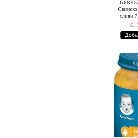
GERBER
Свинско
€1