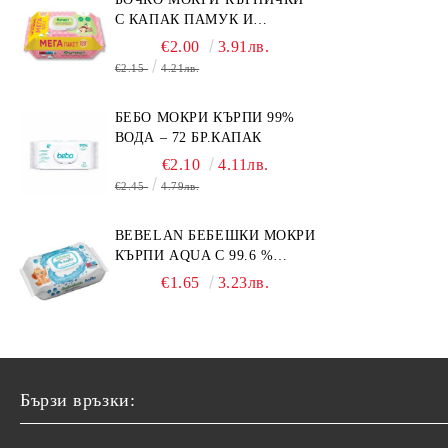
С КАПАК ПАМУК И
СМРАДЛИКА 120БР.
€2.00
3.91лв.
€2.15
4.21лв.
БЕБО МОКРИ КЪРПИ 99%
ВОДА – 72 БР.КАПАК
€2.10
4.11лв.
€2.45
4.79лв.
BEBELAN БЕБЕШКИ МОКРИ
КЪРПИ AQUA С 99.6 %
ВОДА 64БР.
€1.65
3.23лв.
Бързи връзки: