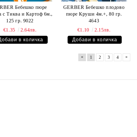
RBER Бебешко пюре
GERBER Бебешко плодово
с Тиква и Картоф 6м.,
пюре Круши 4м.+, 80 гр.
125 гр. 9022
4643
€1.35
2.64лв.
€1.10
2.15лв.
«
»
1
2
3
4