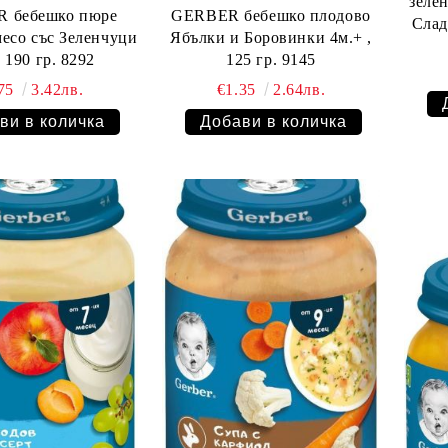
зеленчу
 бебешко пюре
GERBER бебешко плодово
Слад
есо със Зеленчуци
Ябълки и Боровинки 4м.+ ,
7м.+, 190 гр. 8292
125 гр. 9145
.75
3.42лв.
€1.35
2.64лв.