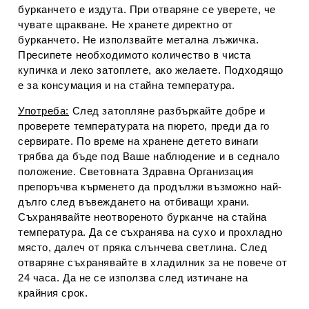
бурканчето е издута. При отваряне се уверете, че
чувате щракване. Не хранете директно от
бурканчето. Не използвайте метална лъжичка.
Пресипете необходимото количество в чиста
купичка и леко затоплете, ако желаете. Подходящо
е за консумация и на стайна температура.
Употреба
:
След затопляне разбъркайте добре и
проверете температурата на пюрето, преди да го
сервирате. По време на хранене детето винаги
трябва да бъде под Ваше наблюдение и в седнало
положение. Световната Здравна Организация
препоръчва кърменето да продължи възможно най-
дълго след въвеждането на отбиващи храни.
Съхранявайте неотвореното бурканче на стайна
температура. Да се съхранява на сухо и прохладно
място, далеч от пряка слънчева светлина. След
отваряне съхранявайте в хладилник за не повече от
24 часа. Да не се използва след изтичане на
крайния срок.