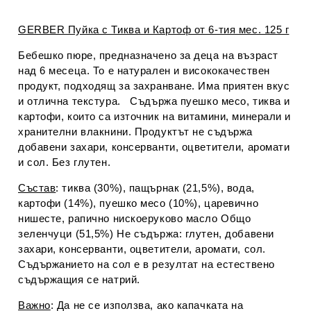
GERBER Пуйка с Тиква и Картоф от 6-тия мес. 125 г
Бебешко пюре, предназначено за деца на възраст
над 6 месеца. То е натурален и висококачествен
продукт, подходящ за захранване. Има приятен вкус
и отлична текстура. Съдържа пуешко месо, тиква и
картофи, които са източник на витамини, минерали и
хранителни влакнини. Продуктът не съдържа
добавени захари, консерванти, оцветители, аромати
и сол. Без глутен.
Състав
: тиква (30%), пащърнак (21,5%), вода,
картофи (14%), пуешко месо (10%), царевично
нишесте, рапично нискоеруково масло Общо
зеленчуци (51,5%) Не съдържа: глутен, добавени
захари, консерванти, оцветители, аромати, сол.
Съдържанието на сол е в резултат на естествено
съдържащия се натрий.
Важно
: Да не се използва, ако капачката на