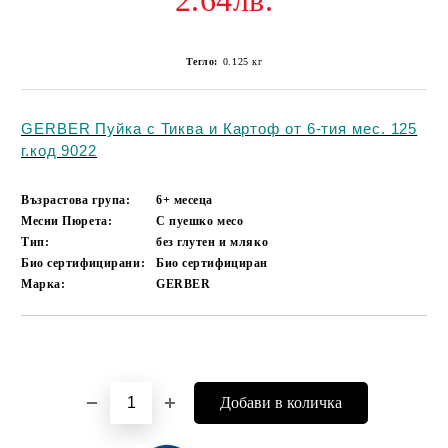
2.64лв.
Тегло:
0.125
кг
GERBER Пуйка с Тиква и Картоф от 6-тия мес. 125
г.код 9022
Възрастова група:
6+ месеца
Месни Пюрета:
С пуешко месо
Тип:
без глутен и мляко
Био сертифицирани:
Био сертифициран
Марка:
GERBER
Добави в желани