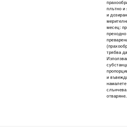
прахообр
плътно и
и дозиран
мерителни
месец: пр
преходно 
преварена
(прахообр
трябва д
Използва
субстанц
пропорци
и въвежда
намалете 
слънчева
отваряне.