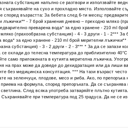
азната субстанция напълно се разтвори и използвайте ведн
 я съхранявайте на сухо и прохладно място. Използвайте с
е според възрастта: За бебета след 6-ти месец: предварите
 лъжички** - 7 брой хранения дневно – преходно мляко (пра
едварително преварена вода* за едно хранене - 210 ml бро
мляко (прахообразна субстанция) - 4 - 3 други - 1 - 2*** З
 вода* за едно хранене - 210 ml брой мерителни лъжички**
азна субстанция) - 3 - 2 други - 2 - 3*** * За да се запази
а се охлади до телесна температура до приблизително 40°С
йте само приложената в кутията мерителна лъжичка. Употре
ия на прах може да доведе до дехидратация или да лиши в
ите без медицинска консултация. *** На тази възраст чест
те на зеленчуци, плодове, месо и риба. Ако, по препоръка 
приема на формула, според препоръката. Да се съхранява н
 светлина. След всяка употреба затваряйте плътно кутията
 Съхранявайте при температура под 25 градуса. Да не се из