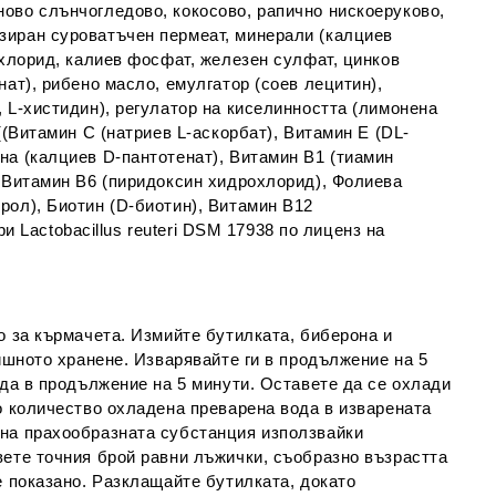
ово слънчогледово, кокосово, рапично нискоеруково,
зиран суроватъчен пермеат, минeрали (калциев
 хлорид, калиев фосфат, железен сулфат, цинков
ат), рибено масло, емулгатор (соев лецитин),
 L-хистидин), регулатор на киселинността (лимонена
((Витамин С (натриев L-аскорбат), Витамин Е (DL-
на (калциев D-пантотенат), Витамин В1 (тиамин
, Витамин В6 (пиридоксин хидрохлорид), Фолиева
рол), Биотин (D-биотин), Витамин В12
ри Lactobacillus reuteri DSM 17938 по лиценз на
о за кърмачета. Измийте бутилката, биберона и
дишното хранене. Изварявайте ги в продължение на 5
ода в продължение на 5 минути. Оставете да се охлади
о количество охладена преварена вода в изварената
 на прахообразната субстанция използвайки
вете точния брой равни лъжички, съобразно възрастта
е показано. Разклащайте бутилката, докато