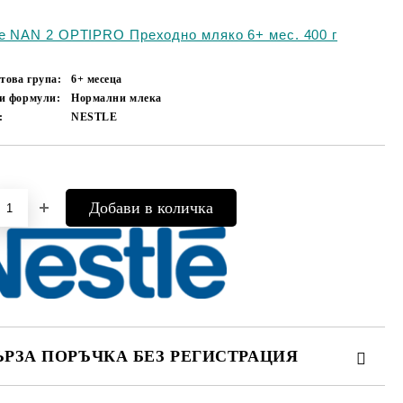
le NAN 2 OPTIPRO Преходно мляко 6+ мес. 400 г
това група:
6+ месеца
и формули:
Нормални млека
:
NESTLE
Добави в желани
ЪРЗА ПОРЪЧКА БЕЗ РЕГИСТРАЦИЯ
МО ПОПЪЛНЕТЕ 4 ПОЛЕТА