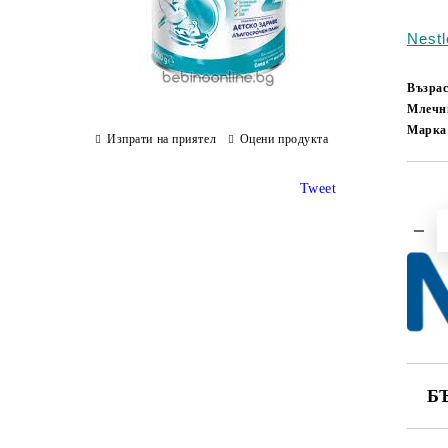
Nest
Възрас
Млечн
Марка
Изпрати на приятел
Оцени продукта
Tweet
Б
СА