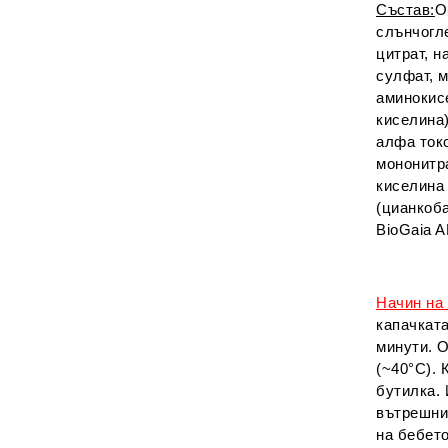
Състав:
O
слънчогл
цитрат, н
сулфат, м
аминокисе
киселина)
алфа ток
мононитр
киселина
(цианкоба
BioGaia A
Начин на
капачката
минути. О
(~40°C). 
бутилка.
вътрешни
на бебето