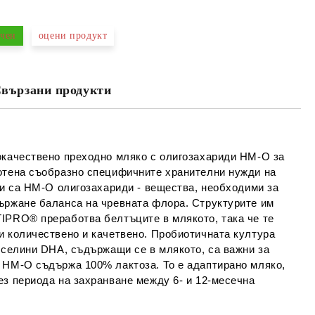
чен
оцени продукт
Съгласен съм с
Политиката за лични
данни
вързани продукти
е ще се свържем с вас в рамките на работния ден.
окачествено преходно мляко с олигозахариди HM-O за
ботена съобразно специфичните хранителни нужди на
ни са HM-O олигозахариди - вещества, необходими за
ържане баланса на чревната флора. Структурите им
IPRO® преработва белтъците в млякото, така че те
и количествено и качетвено. Пробиотичната култура
иселини DHA, съдържащи се в млякото, са важни за
 HM-O съдържа 100% лактоза. То е адаптирано мляко,
ез периода на захранване между 6- и 12-месечна