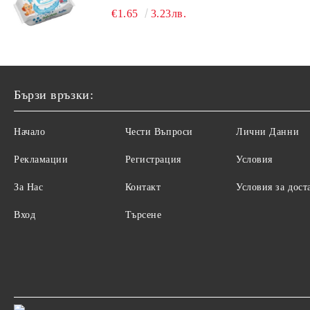
ВОДА 64БР.
€1.65
3.23лв.
Бързи връзки:
Начало
Чести Въпроси
Лични Данни
Рекламации
Регистрация
Условия
За Нас
Контакт
Условия за дост
Вход
Търсене