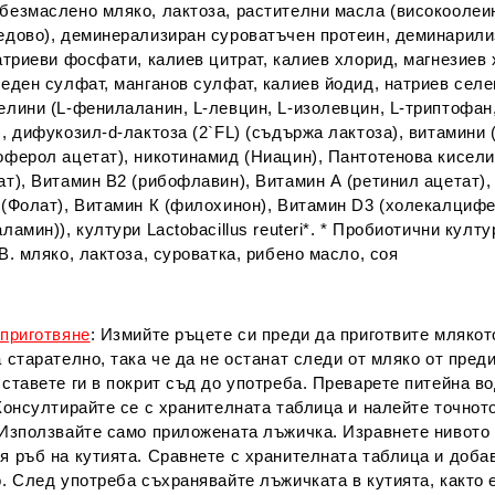
безмаслено мляко, лактоза, растителни масла (високоолеин
едово), деминерализиран суроватъчен протеин, деминарили
атриеви фосфати, калиев цитрат, калиев хлорид, магнезиев
еден сулфат, манганов сулфат, калиев йодид, натриев селен
лини (L-фенилаланин, L-левцин, L-изолевцин, L-триптофан,
, дифукозил-d-лактоза (2`FL) (съдържа лактоза), витамини 
оферол ацетат), никотинамид (Ниацин), Пантотенова кисели
ат), Витамин В2 (рибофлавин), Витамин А (ретинил ацетат)
 (Фолат), Витамин К (филохинон), Витамин D3 (холекалцифе
ламин)), култури Lactobacillus reuteri*. * Пробиотични култу
B. мляко, лактоза, суроватка, рибено масло, соя
 приготвяне
: Измийте ръцете си преди да приготвите млякот
 старателно, така че да не останат следи от мляко от пре
ставете ги в покрит съд до употреба. Преварете питейна в
Консултирайте се с хранителната таблица и налейте точнот
 Използвайте само приложената лъжичка. Изравнете нивото
я ръб на кутията. Сравнете с хранителната таблица и доба
. След употреба съхранявайте лъжичката в кутията, както 