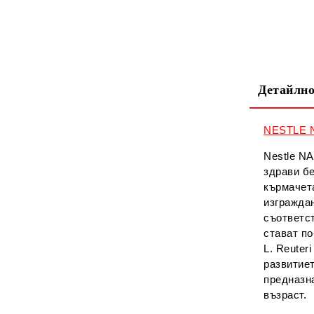
Детайлно
NESTLE 
Nestle N
здрави б
кърмачета
изгражда
съответс
стават п
L. Reuter
развитие
предназн
възраст.