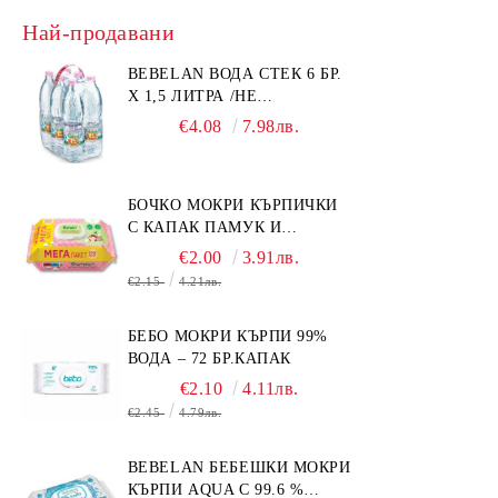
Най-продавани
BEBELAN ВОДА СТЕК 6 БР.
Х 1,5 ЛИТРА /НЕ
ИЗПРАЩАМЕ С КУРИЕР/
€4.08
7.98лв.
БОЧКО МОКРИ КЪРПИЧКИ
С КАПАК ПАМУК И
СМРАДЛИКА 120БР.
€2.00
3.91лв.
€2.15
4.21лв.
БЕБО МОКРИ КЪРПИ 99%
ВОДА – 72 БР.КАПАК
€2.10
4.11лв.
€2.45
4.79лв.
BEBELAN БЕБЕШКИ МОКРИ
КЪРПИ AQUA С 99.6 %