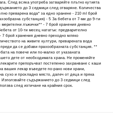
ага. След всяка употреба затваряйте плътно кутията
ъдържанието до 3 седмици след отваряне. Количества
лно преварена вода* за едно хранене - 210 ml брой
хообразна субстанция) - 5 За бебета от 7-ми до 9-ти
й мерителни лъжички** - 7 брой хранения дневно
а бебета от 10-ти месец нататък: предварително
 - 7 брой хранения дневно преходно мляко
 количеството на живите култури, преварената вода
 преди да се добави прахообразната субстанция. **
бата на повече или по-малко от указаната
ашето дете от необходимата храна. Не променяйте
о лекарите препоръчват постепенно захранване с каши
на вашия лекар въведете по-рано нови храни,
а сухо и прохладно място, далеч от деца и пряка
. Използвайте съдържанието до 3 седмици след
ползва след изтичане на крайния срок.