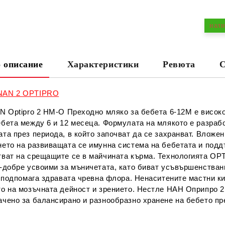
нали
 описание
Характеристики
Ревюта
С
Ни
NAN 2 OPTIPRO
AN Optipro 2 HM-O Преходно мляко за бебета 6-12М е висок
ебета между 6 и 12 месеца. Формулата на млякото е разра
та през периода, в който започват да се захранват. Вложе
нето на развиващата се имунна система на бебетата и подд
тват на срещащите се в майчината кърма. Технологията OPT
о-добре усвоими за мъничетата, като биват усъвършенстван
i подпомага здравата чревна флора. Ненаситeните мастни к
то на мозъчната дейност и зрението. Нестле НАН Оприпро 2
ачено за балансирано и разнообразно хранене на бебето пр