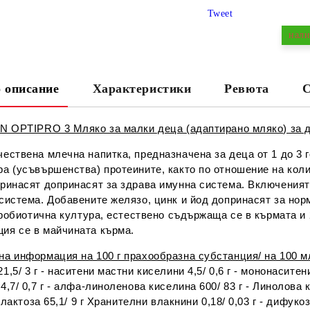
Tweet
нали
 описание
Характеристики
Ревюта
С
Ни
N OPTIPRO 3 Мляко за малки деца (адаптирано мляко) за де
ествена млечна напитка, предназначена за деца от 1 до 3 
а (усъвършенства) протеините, както по отношение на коли
принасят допринасят за здрава имунна система. Включеният
система. Добавените желязо, цинк и йод допринасят за нор
 пробиотична култура, естествено съдържаща се в кърмата и
ия се в майчината кърма.
на информация на 100 г прахообразна субстанция/ на 100 м
1,5/ 3 г - наситени мастни киселини 4,5/ 0,6 г - мононасите
4,7/ 0,7 г - алфа-линоленова киселина 600/ 83 г - Линолова к
 - лактоза 65,1/ 9 г Хранителни влакнини 0,18/ 0,03 г - дифуко