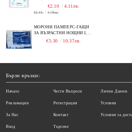
€2.10
4.11лв.
€2.45
4.79лв.
МОРОНИ ПАМПЕРС-ГАЩИ
ЗА ВЪЗРАСТНИ НОЩНИ L
НОЩНИ X 10БР.
€5.30
10.37лв.
Бързи връзки:
Начало
Чести Въпроси
Лични Данни
Рекламации
Регистрация
Условия
За Нас
Контакт
Условия за дост
Вход
Търсене