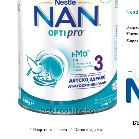
Nest
Възрас
Млечн
Марка
Б
Изпрати на приятел
Оцени продукта
СА