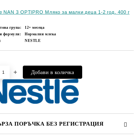
le NAN 3 OPTIPRO Мляко за малки деца 1-2 год. 400 г
това група:
12+ месеца
и формули:
Нормални млека
:
NESTLE
Добави в желани
ЪРЗА ПОРЪЧКА БЕЗ РЕГИСТРАЦИЯ
МО ПОПЪЛНЕТЕ 4 ПОЛЕТА