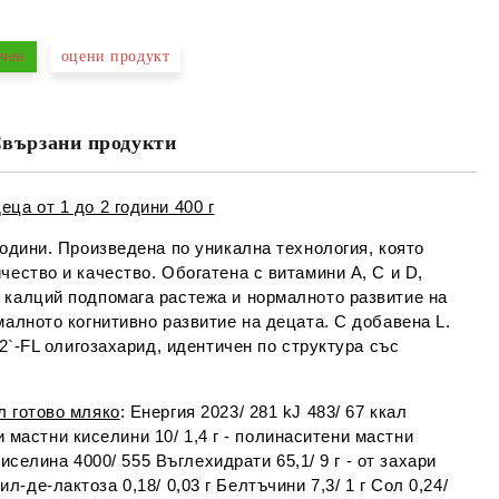
чен
оцени продукт
Съгласен съм с
Политиката за лични
данни
вързани продукти
е ще се свържем с вас в рамките на работния ден.
ца от 1 до 2 години 400 г
години. Произведена по уникална технология, която
чество и качество. Обогатена с витамини A, C и D,
 калций подпомага растежа и нормалното развитие на
малното когнитивно развитие на децата. С добавена L.
 2`-FL олигозахарид, идентичен по структура със
л готово мляко
: Енергия 2023/ 281 kJ 483/ 67 ккал
ни мастни киселини 10/ 1,4 г - полинаситени мастни
иселина 4000/ 555 Въглехидрати 65,1/ 9 г - от захари
зил-де-лактоза 0,18/ 0,03 г Белтъчини 7,3/ 1 г Сол 0,24/