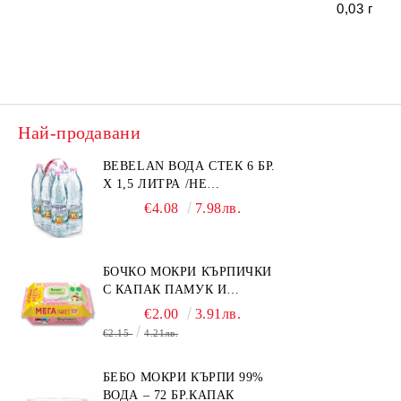
0,03 г
Най-продавани
BEBELAN ВОДА СТЕК 6 БР.
Х 1,5 ЛИТРА /НЕ
ИЗПРАЩАМЕ С КУРИЕР/
€4.08
7.98лв.
БОЧКО МОКРИ КЪРПИЧКИ
С КАПАК ПАМУК И
СМРАДЛИКА 120БР.
€2.00
3.91лв.
€2.15
4.21лв.
БЕБО МОКРИ КЪРПИ 99%
ВОДА – 72 БР.КАПАК