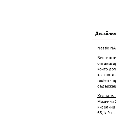
Детайлно
Nestle NA
Висококач
оптимизир
които до
костната 
reuteri -
съдържащ
Хранител
Мазнини 2
киселини 
65,1/ 9 г