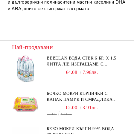
и дълговерижни полинаситени мастни киселини DHA
и ARA, които се съдържат в кърмата.
Най-продавани
BEBELAN ВОДА СТЕК 6 БР. Х 1,5
ЛИТРА /НЕ ИЗПРАЩАМЕ С
КУРИЕР/
€4.08
7.98лв.
БОЧКО МОКРИ КЪРПИЧКИ С
КАПАК ПАМУК И СМРАДЛИКА
120БР.
€2.00
3.91лв.
€2.15
4.21лв.
БЕБО МОКРИ КЪРПИ 99% ВОДА –