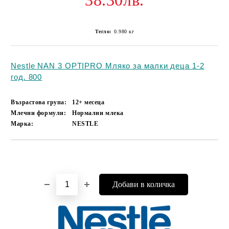
38.30лв.
Тегло:
0.980
кг
Nestle NAN 3 OPTIPRO Мляко за малки деца 1-2
год. 800
Възрастова група:
12+ месеца
Млечни формули:
Нормални млека
Марка:
NESTLE
Добави в желани