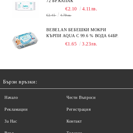
72 БР.КАПАК
€2.10
4.11лв.
€2.45
4.79лв.
BEBELAN БЕБЕШКИ МОКРИ
КЪРПИ AQUA С 99.6 % ВОДА 64БР.
€1.65
3.23лв.
Бързи връзки:
Начало
Чести Въпроси
Рекламации
Регистрация
За Нас
Контакт