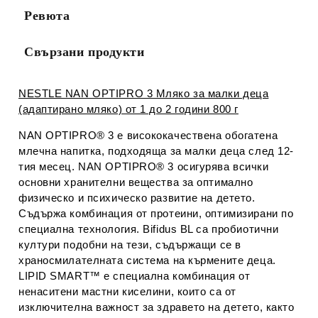
Ревюта
Свързани продукти
NESTLE NAN OPTIPRO 3 Мляко за малки деца
(адаптирано мляко) от 1 до 2 години 800 г
NAN OPTIPRO® 3 е висококачествена обогатена
млечна напитка, подходяща за малки деца след 12-
тия месец. NAN OPTIPRO® 3 осигурява всички
основни хранитeлни вещества за оптимално
физическo и психическо развитие на детето.
Съдържа комбинация от протеини, оптимизирани по
специална технология. Bifidus BL са пробиотични
култури подобни на тези, съдържащи се в
храносмилателната система на кърмените деца.
LIPID SMART™ е специална комбинация от
ненаситени мастни киселини, които са от
изключителна важност за здравето на детето, както