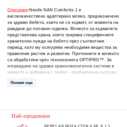
Описание
:Nestle NAN Comfortis 1 е
висококачествено адаптирано мляко, предназначено
за здрави бебета, които не се кърмят, от момента на
раждане до половин годинка. Млякото за кърмачета
представлява храна, която покрива специфичните
хранителни нужди на бебето през съответния
период, като му осигурява необходими вещества за
правилния растеж и развитие. Протеините в млякото
са обработени чрез технологията ОРТIРRО™. За
изграждане на здрава храносмилателна система в
млякото е добавена L.reuteri - пробиотична култура,
която се среща в майчината кърма. Включени са и
Покажи още
ценни за мъничето фини фибри FOS/GOS. Млякото
съдържа специални мастни киселини, които са част
от състава на кърмата. Нестле НАН Комфортис 1
Адаптирано мляко на прах за кърмачета 0-6М е
мляко за бебета, съобразено с хранителните
Най-продавани
потребности на новородени до шестмесечна
възраст.
BEBELAN ВОДА СТЕК 6 БР. Х 1,5