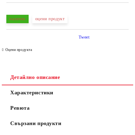
САМО ПОПЪЛНЕТЕ 4 ПОЛЕТА
наличен
оцени продукт
Tweet
Оцени продукта
Съгласен съм с
Политиката за лични данни
Ние ще се свържем с вас в рамките на работния ден.
Детайлно описание
Характеристики
Ревюта
Свързани продукти