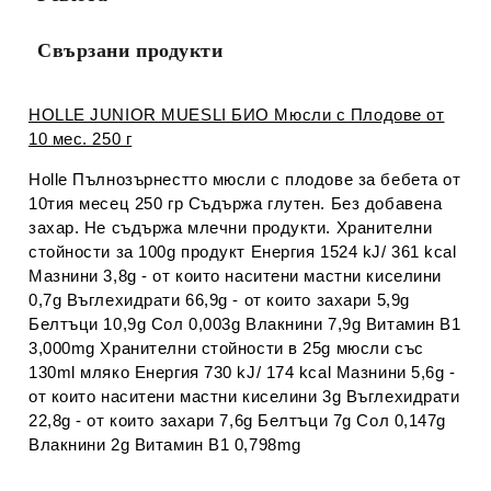
Свързани продукти
HOLLE JUNIOR MUESLI БИО Мюсли с Плодове от
10 мес. 250 г
Holle Пълнозърнестто мюсли с плодове за бебета от
10тия месец 250 гр Съдържа глутен. Без добавена
захар. Не съдържа млечни продукти. Хранителни
стойности за 100g продукт Енергия 1524 kJ/ 361 kcal
Мазнини 3,8g - от които наситени мастни киселини
0,7g Въглехидрати 66,9g - от които захари 5,9g
Белтъци 10,9g Сол 0,003g Влакнини 7,9g Витамин В1
3,000mg Хранителни стойности в 25g мюсли със
130ml мляко Енергия 730 kJ/ 174 kcal Мазнини 5,6g -
от които наситени мастни киселини 3g Въглехидрати
22,8g - от които захари 7,6g Белтъци 7g Сол 0,147g
Влакнини 2g Витамин В1 0,798mg