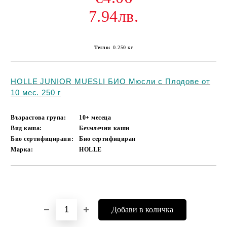
7.94лв.
Тегло:
0.250
кг
HOLLE JUNIOR MUESLI БИО Мюсли с Плодове от
10 мес. 250 г
Възрастова група:
10+ месеца
Вид каша:
Безмлечни каши
Био сертифицирани:
Био сертифициран
Марка:
HOLLE
Добави в желани