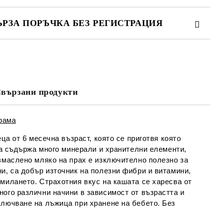
ЪРЗА ПОРЪЧКА БЕЗ РЕГИСТРАЦИЯ
МО ПОПЪЛНЕТЕ 4 ПОЛЕТА
вързани продукти
Съгласен съм с
Политиката за лични
данни
е ще се свържем с вас в рамките на работния ден.
грама
ца от 6 месечна възраст, която се приготвя която
ата съдържа много минерали и хранителни елементи,
змаслено мляко на прах е изключително полезно за
и, са добър източник на полезни фибри и витамини,
милането. Страхотния вкус на кашата се харесва от
ого различни начини в зависимост от възрастта и
ключване на лъжица при хранене на бебето. Без