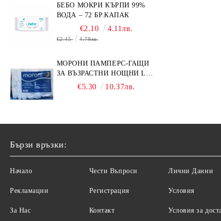
БЕБО МОКРИ КЪРПИ 99%
ВОДА – 72 БР.КАПАК
€2.10
4.11лв.
€2.45
4.79лв.
МОРОНИ ПАМПЕРС-ГАЩИ
ЗА ВЪЗРАСТНИ НОЩНИ L
НОЩНИ X 10БР.
€5.30
10.37лв.
Бързи връзки:
Начало
Чести Въпроси
Лични Данни
Рекламации
Регистрация
Условия
За Нас
Контакт
Условия за дост