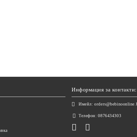
Информация за контакти:
Имейл:
orders@bebinoonline.
Телефон:
0876434303
авка