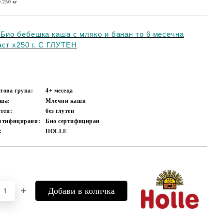
0.250
кг
e Био бебешка каша с мляко и банан то 6 месечна
аст x250 г. С ГЛУТЕН
това група:
4+ месеца
аша:
Млечни каши
утен:
без глутен
ертифицирани:
Био сертифициран
:
HOLLE
Добави в желани