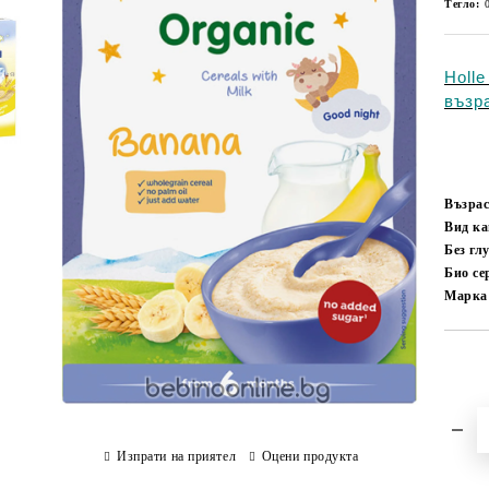
Тегло:
Holl
възр
Възрас
Вид к
Без гл
Био с
Марка
Изпрати на приятел
Оцени продукта