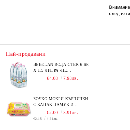
Внимани
след изти
Най-продавани
BEBELAN ВОДА СТЕК 6 БР.
Х 1,5 ЛИТРА /НЕ
ИЗПРАЩАМЕ С КУРИЕР/
€4.08
7.98лв.
БОЧКО МОКРИ КЪРПИЧКИ
С КАПАК ПАМУК И
СМРАДЛИКА 120БР.
€2.00
3.91лв.
€2.15
4.21лв.