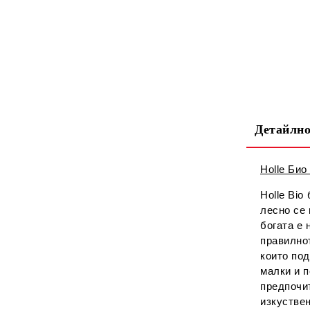
Детайлно
Holle Био
Holle Bio
лесно се 
богата е 
правилнот
които под
малки и п
предпочи
изкуствен