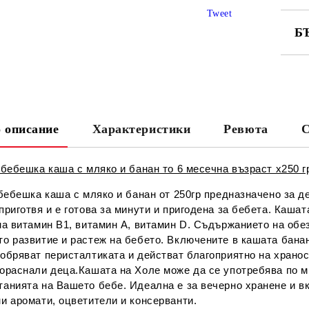
Tweet
Б
СА
 описание
Характеристики
Ревюта
С
Ни
 бебешка каша с мляко и банан то 6 месечна възраст x250 
 бебешка каша с мляко и банан от 250гр предназначено за де
приготвя и е готова за минути и пригоденa за бебета. Каш
на витамин В1, витамин А, витамин D. Съдържанието на обе
о развитие и растеж на бебето. Включените в кашата банан
обряват перисталтиката и действат благоприятно на хранос
ораснали деца.Кашата на Холе може да се употребява по мн
танията на Вашето бебе. Идеална е за вечерно хранене и в
и аромати, оцветители и консерванти.