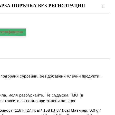
ЪРЗА ПОРЪЧКА БЕЗ РЕГИСТРАЦИЯ
МО ПОПЪЛНЕТЕ 4 ПОЛЕТА
сертифициран
Съгласен съм с
Политиката за лични
данни
е ще се свържем с вас в рамките на работния ден.
 подбрани суровини, без добавени млечни продукти .
лоила, моля разбъркайте. Не съдържа ГМО (в
ставките са нежно приготвени на пара.
тойност
:
116 kj 27 kcal / 158 kJ 37 kcal Мазнини: 0,0 g./