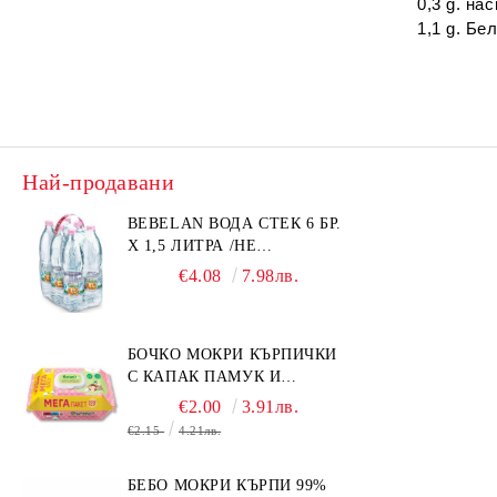
0,3 g. нас
1,1 g. Бел
Най-продавани
BEBELAN ВОДА СТЕК 6 БР.
Х 1,5 ЛИТРА /НЕ
ИЗПРАЩАМЕ С КУРИЕР/
€4.08
7.98лв.
БОЧКО МОКРИ КЪРПИЧКИ
С КАПАК ПАМУК И
СМРАДЛИКА 120БР.
€2.00
3.91лв.
€2.15
4.21лв.
БЕБО МОКРИ КЪРПИ 99%