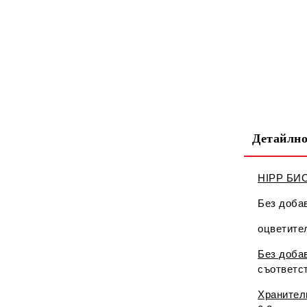
Детайлно
HIPP БИО
Без добав
оцветител
Без доба
съответс
Хранителн