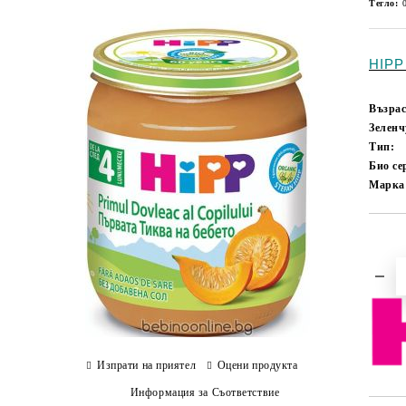
Тегло:
HIPP 
Възрас
Зеленч
Тип:
Био с
Марка
Изпрати на приятел
Оцени продукта
Информация за Съответствие