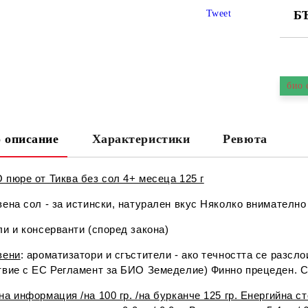
Tweet
Б
СА
био 
 описание
Характеристики
Ревюта
Ни
 пюре от Тиква без сол 4+ месеца 125 г
ена сол - за истински, натурален вкус Няколко внимателно
и и консерванти (според закона)
вени
: ароматизатори и сгъстители - ако течността се разс
твие с ЕС Регламент за БИО Земеделие) Финно прецеден. Съ
а информация /на 100 гр. /на бурканче 125 гр. Енергийна с