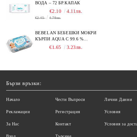
ВОДА – 72 БР.КАПАК
€2.10
4.11лв.
€2.45
4.79лв.
BEBELAN БЕБЕШКИ МОКРИ
КЪРПИ AQUA С 99.6 %
ВОДА 64БР.
€1.65
3.23лв.
Бързи връзки:
Начало
Чести Въпроси
Лични Данни
Рекламации
Регистрация
Условия
За Нас
Контакт
Условия за дост
Вход
Търсене