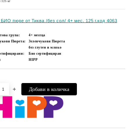
0.125
кг
БИО пюре от Тиква /без сол/ 4+ мес. 125 г.код 4063
това група:
4+ месеца
укови Пюрета:
Зеленчукови Пюрета
без глутен и мляко
ертифицирани:
Био сертифициран
:
HIPP
Добави в желани