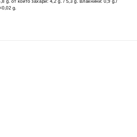
8 g. от които захари: 4,2 g. / 5,3 g. Влакнини: 0,9 g./
<0,02 g.