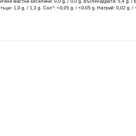
итени мастни киселини: 0,0 g. / 0,0 g. Въглехидрати: 5,4 g. / 6,
тъци: 1,0 g. / 1,3 g. Сол*: <0,05 g. / <0,05 g. Натрий: 0,02 g. / 