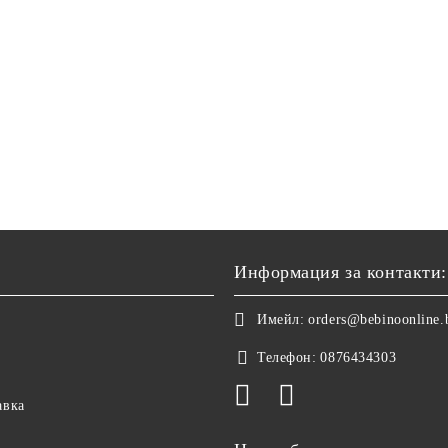
Информация за контакти:
Имейл:
orders@bebinoonline.
Телефон:
0876434303
авка