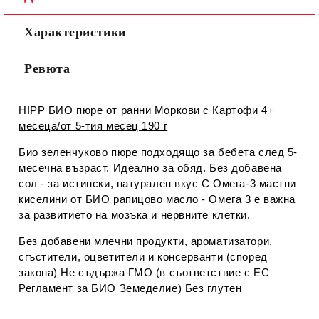
Характеристики
Ревюта
HIPP БИО пюре от ранни Моркови с Картофи 4+
месеца/от 5-тия месец 190 г
Био зеленчуково пюре подходящо за бебета след 5-
месечна възраст. Идеално за обяд. Без добавена
сол - за истински, натурален вкус С Омега-3 мастни
киселини от БИО рапицово масло - Омега 3 е важна
за развитието на мозъка и нервните клетки.
Без добавени млечни продукти, ароматизатори,
сгъстители, оцветители и консерванти (според
закона) Не съдържа ГМО (в съответствие с ЕС
Регламент за БИО Земеделие) Без глутен