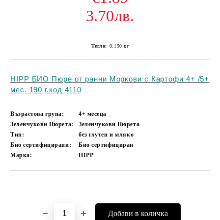
3.70лв.
Тегло:
0.190
кг
HIPP БИО Пюре от ранни Моркови с Картофи 4+ /5+
мес. 190 г.код 4110
Възрастова група:
4+ месеца
Зеленчукови Пюрета:
Зеленчукови Пюрета
Тип:
без глутен и мляко
Био сертифицирани:
Био сертифициран
Марка:
HIPP
Добави в желани