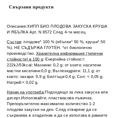
Свързани продукти
Описание:ХИПП БИО ПЛОДОВА ЗАКУСКА КРУША
И ЯБЪЛКА Арт. N 8572 След 4-ти месец
Състав
: плодове* 100 % (ябълки* 50 %, круши* 50
%). НЕ СЪДЪРЖА ГЛУТЕН. *от биологично
производство.
Хранителна информация (типични
стойности) в 100 g
: Енергийна стойност:
222kJ/53kcal; Мазнини: 0,2 g; от които: наситени
мастни киселини:0,0 g; Въглехидрати: 11,1 g; от
които: захари: 9,9 g; Белтъци:0,4 g; Сол: < 0,05 g;
Натрий:< 0,02 g.
Начин на употреба
:Подходящо за лека закуска или
десерт.Използвайте, пластмасова лъжичка.
Препоръчително максимално количество 1-2
плодови закуски на ден. След отваряне да се
съхранява в хладилник и да се използва в рамките