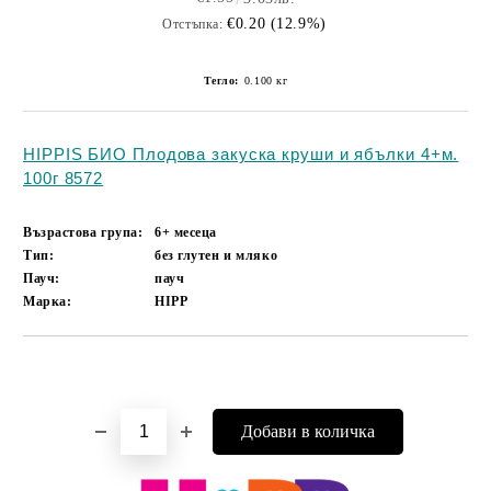
€0.20 (12.9%)
Отстъпка:
Тегло:
0.100
кг
HIPPIS БИО Плодова закуска круши и ябълки 4+м.
100г 8572
Възрастова група:
6+ месеца
Тип:
без глутен и мляко
Пауч:
пауч
Марка:
HIPP
Добави в желани