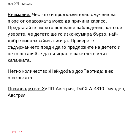
на 24 часа.
Внимание:
Честото и продължително смучене на
пюре от опаковката може да причини кариес.
Предлагайте пюрето под ваше наблюдение, като се
уверите, че детето ще го изконсумира бързо, най-
добре използвайки лъжица. Проверете
съдържанието преди да го предложите на детето и
не го оставяйте да си играе с пакетчето или с
капачката.
Нетно количество:/Най-добър до
:/Партида: виж
опаковката.
Производител: Х
иПП Австрия, ГмбХ А-4810 Гмунден,
Австрия