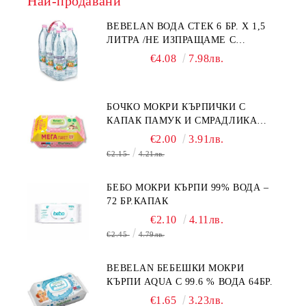
Най-продавани
BEBELAN ВОДА СТЕК 6 БР. Х 1,5
ЛИТРА /НЕ ИЗПРАЩАМЕ С
КУРИЕР/
€4.08
7.98лв.
БОЧКО МОКРИ КЪРПИЧКИ С
КАПАК ПАМУК И СМРАДЛИКА
120БР.
€2.00
3.91лв.
€2.15
4.21лв.
БЕБО МОКРИ КЪРПИ 99% ВОДА –
72 БР.КАПАК
€2.10
4.11лв.
€2.45
4.79лв.
BEBELAN БЕБЕШКИ МОКРИ
КЪРПИ AQUA С 99.6 % ВОДА 64БР.
€1.65
3.23лв.