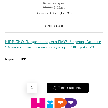
Каталожна цена:
€1.55
3.03лв.
€0.20 (12.9%)
Отстъпка:
Тегло:
0.110
кг
HIPP БИО Плодова закуска ПАУЧ Череша, Банан и
Ябълка с Пълнозърнести култури, 100 гр.47023
Марка:
HIPP
Добави в желани