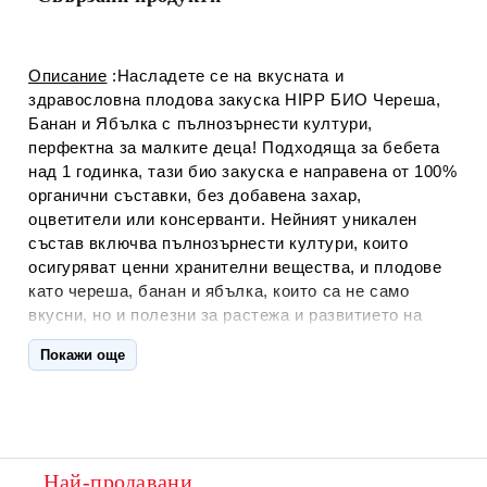
Описание
:Насладете се на вкусната и
здравословна плодова закуска HIPP БИО Череша,
Банан и Ябълка с пълнозърнести култури,
перфектна за малките деца! Подходяща за бебета
над 1 годинка, тази био закуска е направена от 100%
органични съставки, без добавена захар,
оцветители или консерванти. Нейният уникален
състав включва пълнозърнести култури, които
осигуряват ценни хранителни вещества, и плодове
като череша, банан и ябълка, които са не само
вкусни, но и полезни за растежа и развитието на
вашето дете.
Покажи още
Характеристики:
100% био съставки:
Продуктът е сертифициран като
органичен, без добавени химикали или синтетични
добавки.
Най-продавани