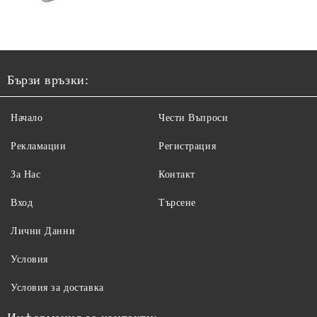
от сок от вишни 25%, банани* 15%, ябълков сок* от
концентрат от ябълков сок 7%, пълнозърнесто
брашно от спелта* 4%, сок от арония* от концентрат
от сок от арония, смлени пълнозърнести пшенични
люспи* 1.0%. *Произведено от биологична култури.
Бързи връзки:
Спелтата е вид пшеница.
Съдържа Глутен
Начало
Чести Въпроси
Рекламации
Регистрация
За Нас
Контакт
Вход
Търсене
Лични Данни
Условия
Условия за доставка