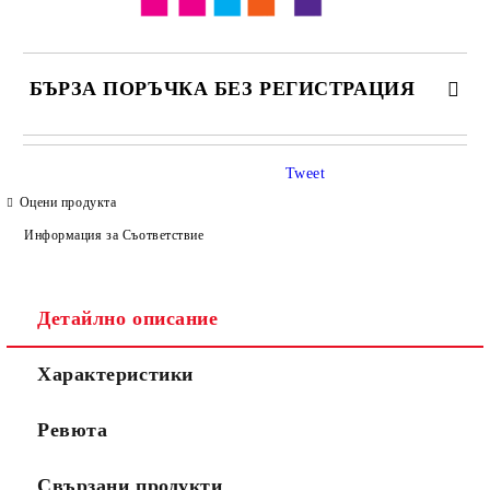
БЪРЗА ПОРЪЧКА БЕЗ РЕГИСТРАЦИЯ
САМО ПОПЪЛНЕТЕ 4 ПОЛЕТА
Tweet
Оцени продукта
Информация за Съответствие
Детайлно описание
Съгласен съм с
Политиката за лични данни
Характеристики
Ние ще се свържем с вас в рамките на работния ден.
Ревюта
Свързани продукти