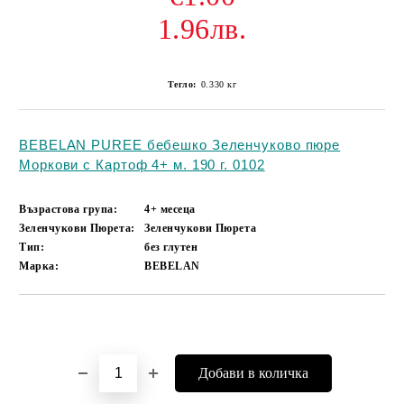
1.96лв.
Тегло:
0.330
кг
BEBELAN PUREE бебешко Зеленчуково пюре
Моркови с Картоф 4+ м. 190 г. 0102
Възрастова група:
4+ месеца
Зеленчукови Пюрета:
Зеленчукови Пюрета
Тип:
без глутен
Марка:
BEBELAN
Добави в желани