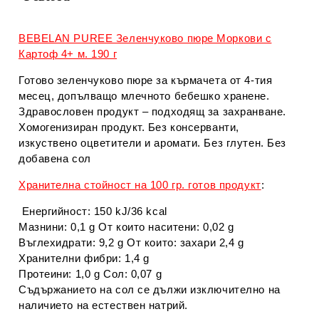
BEBELAN PUREE Зеленчуково пюре Моркови с
Картоф 4+ м. 190 г
Готово зеленчуково пюре за кърмачета от 4-тия
месец, допълващо млечното бебешко хранене.
Здравословен продукт – подходящ за захранване.
Хомогенизиран продукт. Без консерванти,
изкуствено оцветители и аромати. Без глутен. Без
добавена сол
Хранителна стойност на 100 гр. готов продукт
:
Енергийност: 150 kJ/36 kcal
Мазнини: 0,1 g От които наситени: 0,02 g
Въглехидрати: 9,2 g От които: захари 2,4 g
Хранителни фибри: 1,4 g
Протеини: 1,0 g Сол: 0,07 g
Съдържанието на сол се дължи изключително на
наличието на естествен натрий.