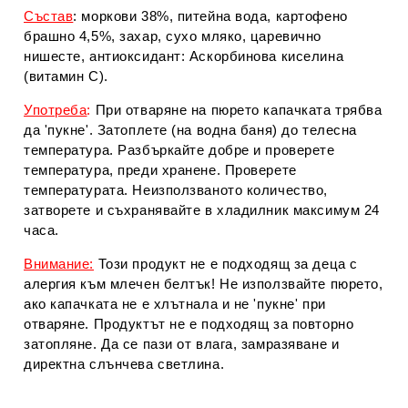
Състав
: моркови 38%, питейна вода, картофено
брашно 4,5%, захар, сухо мляко, царевично
нишесте, антиоксидант: Аскорбинова киселина
(витамин С).
Употреба
:
При отваряне на пюрето капачката трябва
да 'пукне'. Затоплете (на водна баня) до телесна
температура. Разбъркайте добре и проверете
температура, преди хранене. Проверете
температурата. Неизползваното количество,
затворете и съхранявайте в хладилник максимум 24
часа.
Внимание:
Този продукт не е подходящ за деца с
алергия към млечен белтък! Не използвайте пюрето,
ако капачката не е хлътнала и не 'пукне' при
отваряне. Продуктът не е подходящ за повторно
затопляне. Да се пази от влага, замразяване и
директна слънчева светлина.