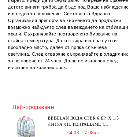
пюрето, преди да го сервирате. По време на хранене
детето винаги трябва да бъде под Ваше наблюдение
и в седнало положение. Световната Здравна
Организация препоръчва кърменето да продължи
възможно най-дълго след въвеждането на отбиващи
храни. Съхранявайте неотвореното бурканче на
стайна температура. Да се съхранява на сухо и
прохладно място, далеч от пряка слънчева
светлина. След отваряне съхранявайте в хладилник
за не повече от 24 часа. Да не се използва след
изтичане на крайния срок.
Най-продавани
BEBELAN ВОДА СТЕК 6 БР. Х 1,5
ЛИТРА /НЕ ИЗПРАЩАМЕ С
КУРИЕР/
€4.08
7.98лв.