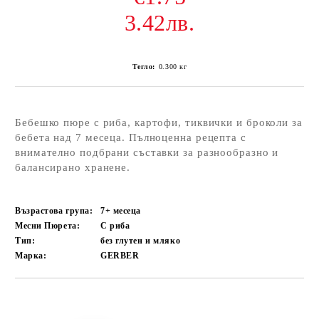
3.42лв.
Тегло:
0.300
кг
Бебешко пюре с риба, картофи, тиквички и броколи за
бебета над 7 месеца. Пълноценна рецепта с
внимателно подбрани съставки за разнообразно и
балансирано хранене.
Възрастова група:
7+ месеца
Месни Пюрета:
С риба
Тип:
без глутен и мляко
Марка:
GERBER
Добави в желани