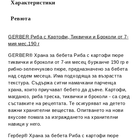
Характеристики
Ние ще се свържем с вас в рамките на работния ден.
Ревюта
GERBER Риба с Картофи, Тиквички и Броколи от 7-
мия мес.190 г
GERBER® Храна за бебета Риба с картофи пюре
тиквички и броколи от 7-ия месец бурканче 190 гр е
рибно-зеленчуково пюре, предназначено за бебета
над седем месеца. Има подходяща за възрастта
текстура. Съдържа ситни намачкани парченца
храна, които приучават бебето да дъвче. Картофи,
магданоз, риба треска, тиквички и броколи - са сред
съставките на рецептата. Те осигуряват на детето
важни хранителни вещества. Опитването на нови
вкусове помага за изграждането на хранителни
навици у него.
Гербер® Храна за бебета Риба с картофи пюре