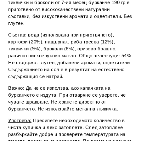
тиквички и броколи от 7-ия месец бурканче 190 гр е
приготвено от висококачествени натурални
съставки, без изкуствени аромати и оцветители. Без
глутен.
Състав
: вода (използвана при приготвянето),
картофи (20%), пащърнак, риба треска (12%),
тиквички (9%), броколи (6%), оризово брашно,
рапично нискоеруково масло. Общо зеленчуци: 54%
Не съдържа: глутен, добавени аромати, оцветители
Съдържанието на сол е в резултат на естествено
съдържащия се натрий.
Важно
:
Да не се използва, ако капачката на
бурканчето е издута. При отваряне се уверете, че
чувате щракване. Не хранете директно от
бурканчето. Не използвайте метална лъжичка.
Употреба
:
Пресипете необходимото количество в
чиста купичка и леко затоплете. След затопляне
разбъркайте добре и проверете температурата на