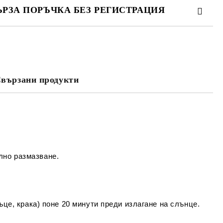
ЪРЗА ПОРЪЧКА БЕЗ РЕГИСТРАЦИЯ
МО ПОПЪЛНЕТЕ 4 ПОЛЕТА
вързани продукти
Съгласен съм с
Политиката за лични
данни
е ще се свържем с вас в рамките на работния ден.
лно размазване.
ръце, крака) поне 20 минути преди излагане на слънце.