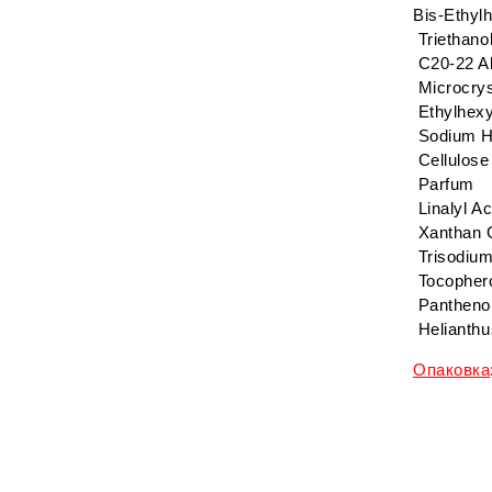
Bis-Ethyl
Triethano
C20-22 Al
Microcryst
Ethylhexy
Sodium H
Cellulos
Parfum
Linalyl Ac
Xanthan
Trisodium
Tocopher
Pantheno
Helianthu
Опаковка