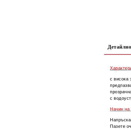
Детайлно
Характер
с висока
предпазва
прозрачн
с водоуст
Начин на
Напръскай
Пазете оч