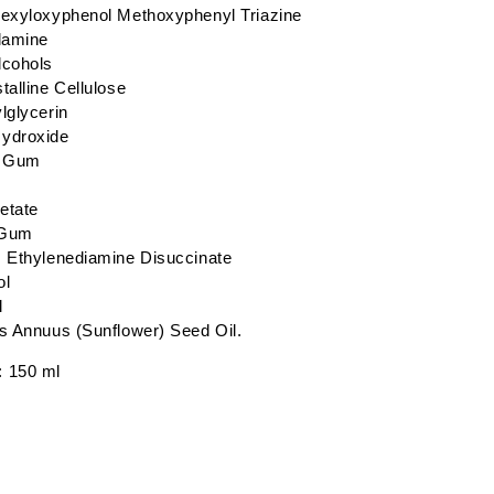
hexyloxyphenol Methoxyphenyl Triazine
lamine
cohols
alline Cellulose
lglycerin
ydroxide
e Gum
etate
 Gum
 Ethylenediamine Disuccinate
ol
l
s Annuus (Sunflower) Seed Oil.
: 150 ml