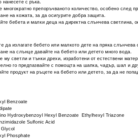
 нанесете с ръка.
е многократно препоръчваното количество, особено след п
не на кожата, за да осигурите добра защита.
йте бебета и малки деца на директна слънчева светлина, о
е да излагате бебето или малкото дете на пряка слънчева 
ане на слънце давайте на бебето или детето много вода.
 му светли и тънки дрехи, изработени от естествени матер
елно го предпазвайте с помощта на шапка, чадър, шал и др
йте продукт на ръцете на бебето или детето, за да не попа
kyl Benzoate
Аdipate
ino Hydroxybenzoyl Hexyl Benzoate Ethylhexyl Triazone
zimidazole Sulfonic Acid
 Glycol
kyl Phosphate