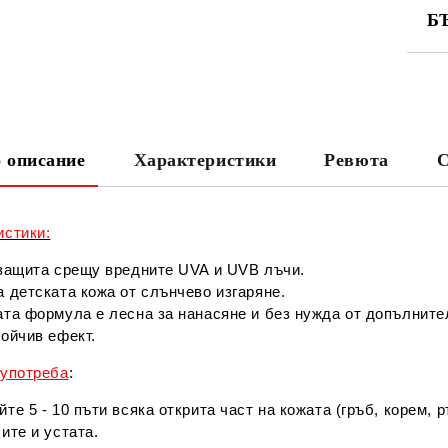
Б
СА
 описание
Характеристики
Ревюта
С
Ни
истики:
 защита срещу вредните UVA и UVB лъчи.
 детската кожа от слънчево изгаряне.
ата формула е лесна за нанасяне и без нужда от допълните
ойчив ефект.
 употреба
:
те 5 - 10 пъти всяка открита част на кожата (гръб, корем, 
ите и устата.