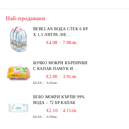
Най-продавани
BEBELAN ВОДА СТЕК 6 БР.
Х 1,5 ЛИТРА /НЕ
ИЗПРАЩАМЕ С КУРИЕР/
€4.08
7.98лв.
БОЧКО МОКРИ КЪРПИЧКИ
С КАПАК ПАМУК И
СМРАДЛИКА 120БР.
€2.00
3.91лв.
€2.15
4.21лв.
БЕБО МОКРИ КЪРПИ 99%
ВОДА – 72 БР.КАПАК
€2.10
4.11лв.
€2.45
4.79лв.