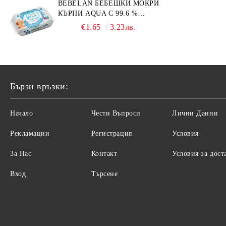
BEBELAN БЕБЕШКИ МОКРИ
КЪРПИ AQUA С 99.6 %
ВОДА 64БР.
€1.65
3.23лв.
Бързи връзки:
Начало
Чести Въпроси
Лични Данни
Рекламации
Регистрация
Условия
За Нас
Контакт
Условия за дост
Вход
Търсене