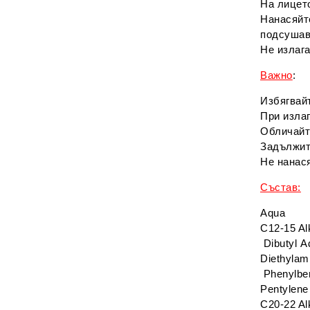
На лицето
Нанасяйт
подсушава
Не излага
Важно
:
Избягвайт
При излаг
Обличайте
Задължит
Не нанася
Състав:
Aqua
C12-15 Al
Dibutyl 
Diethylam
Phenylben
Pentylene
C20-22 Al