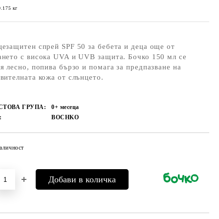
0.175
кг
езащитен спрей SPF 50 за бебета и деца още от
нето с висока UVA и UVB защита. Бочко 150 мл се
я лесно, попива бързо и помага за предпазване на
вителната кожа от слънцето.
СТОВА ГРУПА:
0+ месеца
:
BOCHKO
аличност
Добави в желани