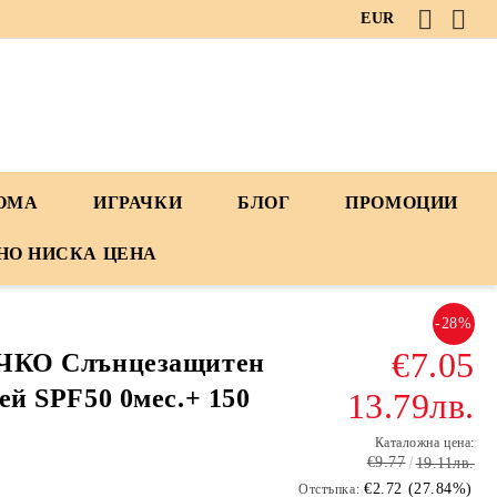
EUR
ДОМА
ИГРАЧКИ
БЛОГ
ПРОМОЦИИ
НО НИСКА ЦЕНА
-28%
€7.05
ЧКО Слънцезащитен
ей SPF50 0мес.+ 150
13.79лв.
Каталожна цена:
€9.77
19.11лв.
€2.72 (27.84%)
Отстъпка: