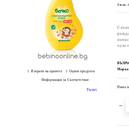
Тегло:
Слънц
ражда
нанас
чувст
ВЪЗРА
Марка
Изпрати на приятел
Оцени продукта
Информация за Съответствие
Няма н
Tweet