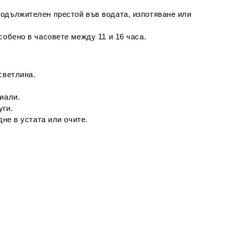
родължителен престой във водата, изпотяване или
собено в часовете между 11 и 16 часа.
светлина.
иали.
уги.
дне в устата или очите.