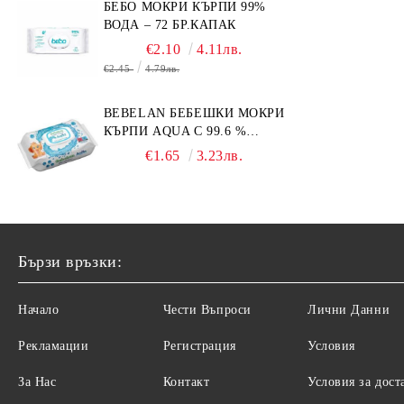
БЕБО МОКРИ КЪРПИ 99%
ВОДА – 72 БР.КАПАК
€2.10
4.11лв.
€2.45
4.79лв.
BEBELAN БЕБЕШКИ МОКРИ
КЪРПИ AQUA С 99.6 %
ВОДА 64БР.
€1.65
3.23лв.
Бързи връзки:
Начало
Чести Въпроси
Лични Данни
Рекламации
Регистрация
Условия
За Нас
Контакт
Условия за дост