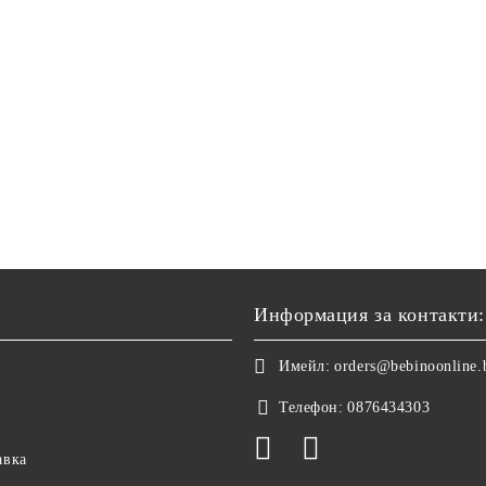
Информация за контакти:
Имейл:
orders@bebinoonline.
Телефон:
0876434303
авка