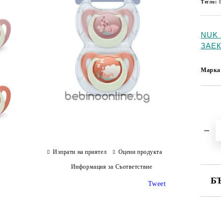
Тегло:
NUK 
ЗАЕК
Марка
Изпрати на приятел
Оцени продукта
Информация за Съответствие
Б
Tweet
СА