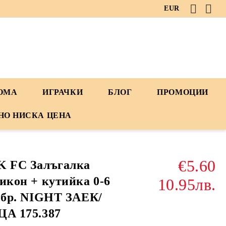
EUR
ДОМА
ИГРАЧКИ
БЛОГ
ПРОМОЦИИ
НО НИСКА ЦЕНА
€5.60
K FC Залъгалка
икон + кутийка 0-6
10.95лв.
 бр. NIGHT ЗАЕК/
А 175.387