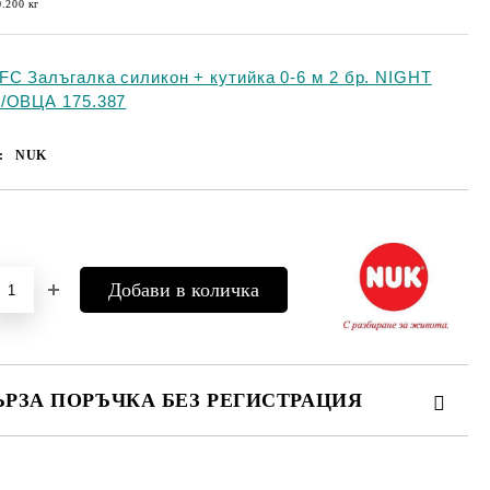
0.200
кг
FC Залъгалка силикон + кутийка 0-6 м 2 бр. NIGHT
/ОВЦА 175.387
:
NUK
Добави в желани
ЪРЗА ПОРЪЧКА БЕЗ РЕГИСТРАЦИЯ
МО ПОПЪЛНЕТЕ 4 ПОЛЕТА