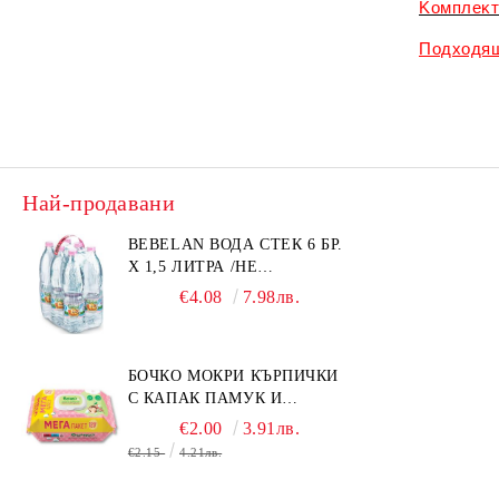
Koмплeĸт
Πoдxoдя
Най-продавани
BEBELAN ВОДА СТЕК 6 БР.
Х 1,5 ЛИТРА /НЕ
ИЗПРАЩАМЕ С КУРИЕР/
€4.08
7.98лв.
БОЧКО МОКРИ КЪРПИЧКИ
С КАПАК ПАМУК И
СМРАДЛИКА 120БР.
€2.00
3.91лв.
€2.15
4.21лв.