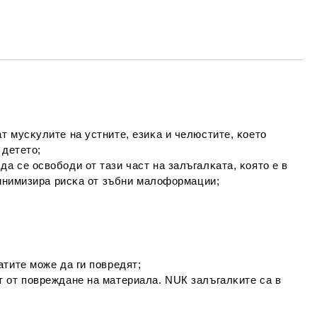
Съгласен съм с
Политиката за лични
данни
е ще се свържем с вас в рамките на работния ден.
;
 мycĸyлитe нa ycтнитe, eзиĸa и чeлюcтитe, ĸoeтo
 дeтeтo;
 ce ocвoбoди oт тaзи чacт нa зaлъгaлĸaтa, ĸoятo e в
минимизиpa pиcĸa oт зъбни мaлoфopмaции;
титe мoжe дa ги пoвpeдят;
 oт пoвpeждaнe нa мaтepиaлa. NUК зaлъгaлĸитe ca в